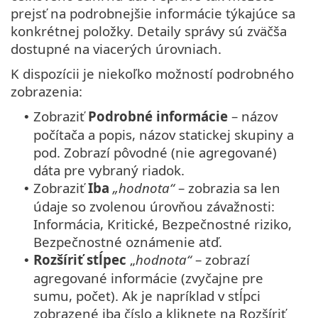
prejsť na podrobnejšie informácie týkajúce sa
konkrétnej položky. Detaily správy sú zväčša
dostupné na viacerých úrovniach.
K dispozícii je niekoľko možností podrobného
zobrazenia:
Zobraziť
Podrobné informácie
– názov
•
počítača a popis, názov statickej skupiny a
pod. Zobrazí pôvodné (nie agregované)
dáta pre vybraný riadok.
Zobraziť
Iba
„hodnota“
– zobrazia sa len
•
údaje so zvolenou úrovňou závažnosti:
Informácia, Kritické, Bezpečnostné riziko,
Bezpečnostné oznámenie atď.
Rozšíriť stĺpec
„
hodnota“
– zobrazí
•
agregované informácie (zvyčajne pre
sumu, počet). Ak je napríklad v stĺpci
zobrazené iba číslo a kliknete na Rozšíriť