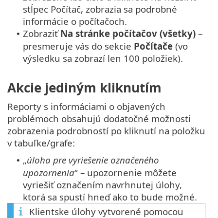
stĺpec Počítač, zobrazia sa podrobné
informácie o počítačoch.
Zobraziť
Na stránke počítačov (všetky)
–
•
presmeruje vás do sekcie
Počítače
(vo
výsledku sa zobrazí len 100 položiek).
Akcie jediným kliknutím
Reporty s informáciami o objavených
problémoch obsahujú dodatočné možnosti
zobrazenia podrobností po kliknutí na položku
v tabuľke/grafe:
„
úloha pre vyriešenie označeného
•
upozornenia
“ – upozornenie môžete
vyriešiť označením navrhnutej úlohy,
ktorá sa spustí hneď ako to bude možné.
Klientske úlohy vytvorené pomocou