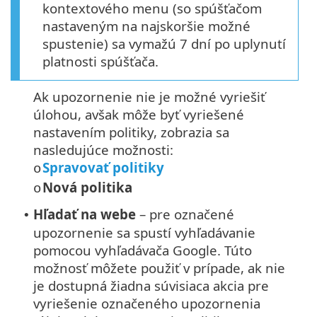
kontextového menu (so spúšťačom
nastaveným na najskoršie možné
spustenie) sa vymažú 7 dní po uplynutí
platnosti spúšťača.
Ak upozornenie nie je možné vyriešiť
úlohou, avšak môže byť vyriešené
nastavením politiky, zobrazia sa
nasledujúce možnosti:
Spravovať politiky
o
Nová politika
o
Hľadať na webe
– pre označené
•
upozornenie sa spustí vyhľadávanie
pomocou vyhľadávača Google. Túto
možnosť môžete použiť v prípade, ak nie
je dostupná žiadna súvisiaca akcia pre
vyriešenie označeného upozornenia