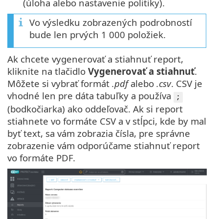
(úloha alebo nastavenie politiky).
Vo výsledku zobrazených podrobností
bude len prvých 1 000 položiek.
Ak chcete vygenerovať a stiahnuť report,
kliknite na tlačidlo
Vygenerovať a stiahnuť
.
Môžete si vybrať formát
.pdf
alebo
.csv
. CSV je
vhodné len pre dáta tabuľky a používa
;
(bodkočiarka) ako oddeľovač. Ak si report
stiahnete vo formáte CSV a v stĺpci, kde by mal
byť text, sa vám zobrazia čísla, pre správne
zobrazenie vám odporúčame stiahnuť report
vo formáte PDF.