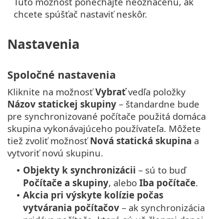
Túto možnosť ponechajte neoznačenú, ak
chcete spúšťač nastaviť neskôr.
Nastavenia
Spoločné nastavenia
Kliknite na možnosť
Vybrať
vedľa položky
Názov statickej skupiny
– štandardne bude
pre synchronizované počítače použitá domáca
skupina vykonávajúceho používateľa. Môžete
tiež zvoliť možnosť
Nová statická skupina
a
vytvoriť novú skupinu.
Objekty k synchronizácii
– sú to buď
•
Počítače a skupiny
, alebo
Iba
počítače
.
Akcia pri výskyte kolízie počas
•
vytvárania počítačov
– ak synchronizácia