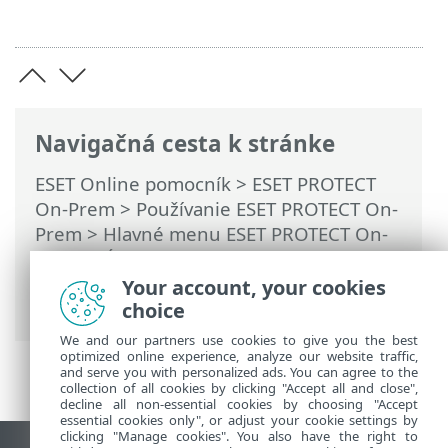
Navigačná cesta k stránke
ESET Online pomocník
>
ESET PROTECT
On-Prem
>
Používanie ESET PROTECT On-
Prem
>
Hlavné menu ESET PROTECT On-
Prem
>
Úlohy
>
Serverové úlohy
>
Synchronizácia statickej skupiny
> Režim
Your account, your cookies
synchronizácie – sieť MS Windows
choice
We and our partners use cookies to give you the best
optimized online experience, analyze our website traffic,
and serve you with personalized ads. You can agree to the
collection of all cookies by clicking "Accept all and close",
decline all non-essential cookies by choosing "Accept
essential cookies only", or adjust your cookie settings by
clicking "Manage cookies". You also have the right to