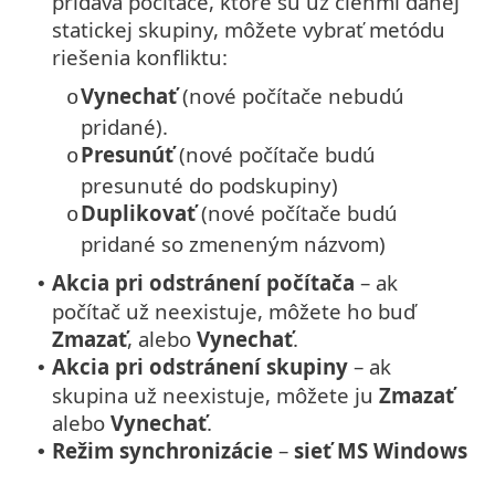
pridáva počítače, ktoré sú už členmi danej
statickej skupiny, môžete vybrať metódu
riešenia konfliktu:
Vynechať
(nové počítače nebudú
o
pridané).
Presunúť
(nové počítače budú
o
presunuté do podskupiny)
Duplikovať
(nové počítače budú
o
pridané so zmeneným názvom)
Akcia pri odstránení počítača
– ak
•
počítač už neexistuje, môžete ho buď
Zmazať
, alebo
Vynechať
.
Akcia pri odstránení skupiny
– ak
•
skupina už neexistuje, môžete ju
Zmazať
alebo
Vynechať
.
Režim synchronizácie
–
sieť MS Windows
•