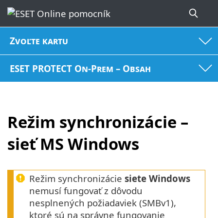
Zvoľte kartu
ESET PROTECT On-Prem – Obsah
Režim synchronizácie –
sieť MS Windows
Režim synchronizácie
siete Windows
nemusí fungovať z dôvodu
nesplnených požiadaviek (SMBv1),
ktoré sú na správne fungovanie