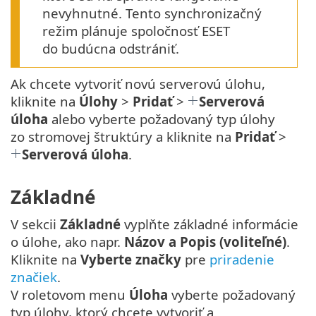
nevyhnutné. Tento synchronizačný
režim plánuje spoločnosť ESET
do budúcna odstrániť.
Ak chcete vytvoriť novú serverovú úlohu,
kliknite na
Úlohy
>
Pridať
>
Serverová
úloha
alebo vyberte požadovaný typ úlohy
zo stromovej štruktúry a kliknite na
Pridať
>
Serverová úloha
.
Základné
V sekcii
Základné
vyplňte základné informácie
o úlohe, ako napr.
Názov a Popis (voliteľné)
.
Kliknite na
Vyberte značky
pre
priradenie
značiek
.
V roletovom menu
Úloha
vyberte požadovaný
typ úlohy, ktorý chcete vytvoriť a