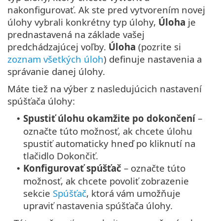
nakonfigurovať. Ak ste pred vytvorením novej
úlohy vybrali konkrétny typ úlohy,
Úloha
je
prednastavená na základe vašej
predchádzajúcej voľby.
Úloha
(pozrite si
zoznam všetkých úloh
) definuje nastavenia a
správanie danej úlohy.
Máte tiež na výber z nasledujúcich nastavení
spúšťača úlohy:
Spustiť úlohu okamžite po dokončení
–
•
označte túto možnosť, ak chcete úlohu
spustiť automaticky hneď po kliknutí na
tlačidlo Dokončiť.
Konfigurovať spúšťač
– označte túto
•
možnosť, ak chcete povoliť zobrazenie
sekcie
Spúšťač
, ktorá vám umožňuje
upraviť nastavenia spúšťača úlohy.