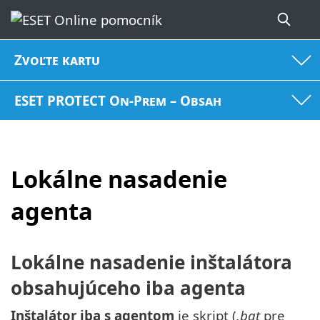
Zvoľte kartu
ESET PROTECT On-Prem – Obsah
Lokálne nasadenie
agenta
Lokálne nasadenie inštalátora
obsahujúceho iba agenta
Inštalátor iba s agentom
je skript (
.bat
pre