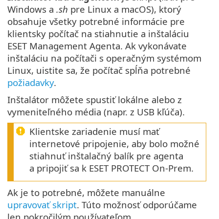
Windows a
.sh
pre Linux a macOS), ktorý
obsahuje všetky potrebné informácie pre
klientsky počítač na stiahnutie a inštaláciu
ESET Management Agenta. Ak vykonávate
inštaláciu na počítači s operačným systémom
Linux, uistite sa, že počítač spĺňa potrebné
požiadavky
.
Inštalátor môžete spustiť lokálne alebo z
vymeniteľného média (napr. z USB kľúča).
Klientske zariadenie musí mať
internetové pripojenie, aby bolo možné
stiahnuť inštalačný balík pre agenta
a pripojiť sa k ESET PROTECT On-Prem.
Ak je to potrebné, môžete manuálne
upravovať skript
. Túto možnosť odporúčame
len pokročilým používateľom.