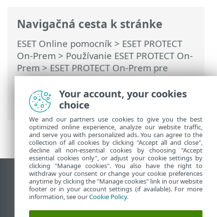
Navigačná cesta k stránke
ESET Online pomocník
>
ESET PROTECT
On-Prem
>
Používanie ESET PROTECT On-
Prem
>
ESET PROTECT On-Prem pre
poskytovateľov spravovaných služieb
>
Proces nasadenia pre MSP
> Lokálne
Your account, your cookies
nasadenie agenta
choice
We and our partners use cookies to give you the best
optimized online experience, analyze our website traffic,
and serve you with personalized ads. You can agree to the
collection of all cookies by clicking "Accept all and close",
decline all non-essential cookies by choosing "Accept
essential cookies only", or adjust your cookie settings by
clicking "Manage cookies". You also have the right to
withdraw your consent or change your cookie preferences
Zobraziť stránku ako na počítači
anytime by clicking the "Manage cookies" link in our website
footer or in your account settings (if available). For more
End of Life
information, see our
Cookie Policy
.
Databáza znalostí ESET
ESET Fórum