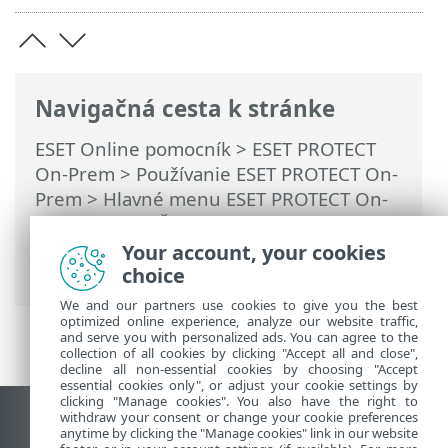
Navigačná cesta k stránke
ESET Online pomocník
>
ESET PROTECT
On-Prem
>
Používanie ESET PROTECT On-
Prem
>
Hlavné menu ESET PROTECT On-
Prem
>
Viac
>
Šablóny dynamickej
skupiny
> Nová šablóna dynamickej
Your account, your cookies
skupiny
choice
We and our partners use cookies to give you the best
optimized online experience, analyze our website traffic,
and serve you with personalized ads. You can agree to the
collection of all cookies by clicking "Accept all and close",
decline all non-essential cookies by choosing "Accept
essential cookies only", or adjust your cookie settings by
clicking "Manage cookies". You also have the right to
withdraw your consent or change your cookie preferences
Zobraziť stránku ako na počítači
anytime by clicking the "Manage cookies" link in our website