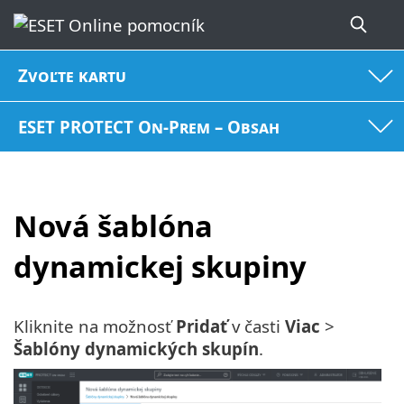
Zvoľte kartu
ESET PROTECT On-Prem – Obsah
Nová šablóna
dynamickej skupiny
Kliknite na možnosť
Pridať
v časti
Viac
>
Šablóny dynamických skupín
.