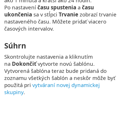
ako 1 minúta a kratší ako 24 hodín.
Po nastavení
času spustenia
a
času
ukončenia
sa v stĺpci
Trvanie
zobrazí trvanie
nastaveného času. Môžete pridať viacero
časových intervalov.
Súhrn
Skontrolujte nastavenia a kliknutím
na
Dokončiť
vytvorte novú šablónu.
Vytvorená šablóna teraz bude pridaná do
zoznamu všetkých šablón a neskôr môže byť
použitá pri
vytváraní novej dynamickej
skupiny
.