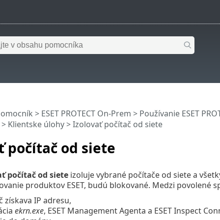
pomocník
>
ESET PROTECT On-Prem
>
Používanie ESET PR
>
Klientske úlohy
> Izolovať počítač od siete
ť počítač od siete
ť počítač od siete
izoluje vybrané počítače od siete a všet
ovanie produktov ESET, budú blokované. Medzi povolené spo
č získava IP adresu,
ácia
ekrn.exe
, ESET Management Agenta a ESET Inspect Con