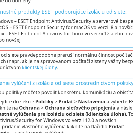
nie do domény.
nostné produkty ESET podporujúce izoláciu od siete:
dows – ESET Endpoint Antivirus/Security a serverové bezp
OS – ESET Endpoint Security for macOS vo verzii 8 a novší
ux – ESET Endpoint Antivirus for Linux vo verzii 12 alebo novš
bo novšej
a od siete pravdepodobne preruší normálnu činnosť počítačo
ch (napr., ak je na spravovanom počítači zistený vážny bez
edníctvom
klientskej úlohy
.
nie vylúčení z izolácie od siete prostredníctvom politik
 politiky môžete povoliť konkrétnu komunikáciu a obísť tak
ejdite do sekcie
Politiky
>
Pridať
>
Nastavenia
a vyberte
E
iknite na
Ochrana
>
Ochrana sieťového pripojenia
a násl
astné vylúčenia pre izoláciu od siete (klientska úloha)
. T
tivirus/Security for Windows vo verzii 12.0 a novších.
 pridanie vlastného vylúčenia kliknite na tlačidlo
Pridať
:
opis
– zadajte popis vylúčenia.