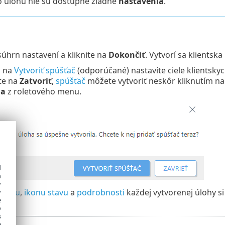
o úlohu nie sú dostupné žiadne
nastavenia
.
súhrn nastavení a kliknite na
Dokončiť
. Vytvorí sa klientsk
m na
Vytvoriť spúšťač
(odporúčané) nastavíte ciele klientskyc
te na
Zatvoriť
,
spúšťač
môžete vytvoriť neskôr kliknutím na
na
z roletového menu.
d
h
y
ebehu
,
ikonu stavu
a
podrobnosti
každej vytvorenej úlohy si
y
e
o
s
e