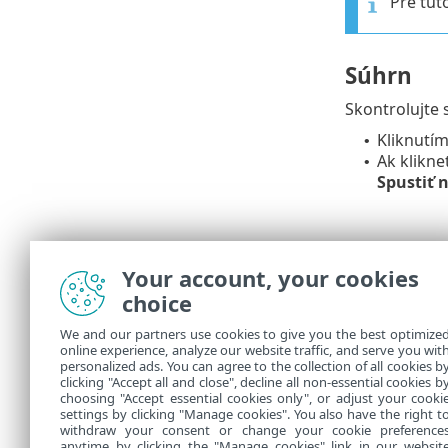
Pre tút
Súhrn
Skontrolujte 
Kliknutí
•
Ak klikne
•
Spustiť 
Your account, your cookies
choice
We and our partners use cookies to give you the best optimize
online experience, analyze our website traffic, and serve you wit
personalized ads. You can agree to the collection of all cookies b
Indikátor pri
clicking "Accept all and close", decline all non-essential cookies b
choosing "Accept essential cookies only", or adjust your cooki
settings by clicking "Manage cookies". You also have the right t
withdraw your consent or change your cookie preference
anytime by clicking the "Manage cookies" link in our websit