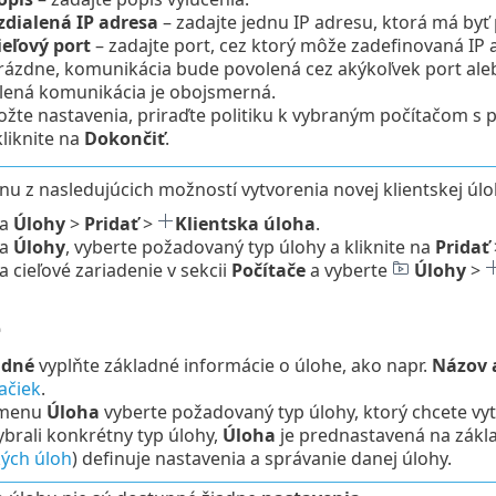
zdialená IP adresa
– zadajte jednu IP adresu, ktorá má byť 
ieľový port
– zadajte port, cez ktorý môže zadefinovaná IP
rázdne, komunikácia bude povolená cez akýkoľvek port ale
lená komunikácia je obojsmerná.
ožte nastavenia, priraďte politiku k vybraným počítačo
kliknite na
Dokončiť
.
dnu z nasledujúcich možností vytvorenia novej klientskej úlo
na
Úlohy
>
Pridať
>
Klientska úloha
.
na
Úlohy
, vyberte požadovaný typ úlohy a kliknite na
Pridať
na cieľové zariadenie v sekcii
Počítače
a vyberte
Úlohy
>
é
adné
vyplňte základné informácie o úlohe, ako napr.
Názov a
ačiek
.
 menu
Úloha
vyberte požadovaný typ úlohy, ktorý chcete vyt
ybrali konkrétny typ úlohy,
Úloha
je prednastavená na zákla
ých úloh
) definuje nastavenia a správanie danej úlohy.