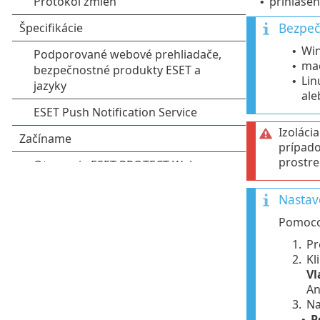
prihláse
•
Bezpeč
Win
•
mac
•
Lin
•
ale
Izoláci
prípado
prostr
Nastave
Pomocou
1.
Pr
2.
Kl
Vl
An
3.
Na
P
•