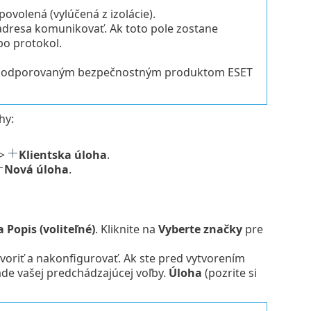
povolená (vylúčená z izolácie).
 adresa komunikovať. Ak toto pole zostane
bo protokol.
m s podporovaným bezpečnostným produktom ESET
hy:
>
Klientska úloha
.
Nová úloha
.
 Popis (voliteľné)
. Kliknite na
Vyberte značky
pre
voriť a nakonfigurovať. Ak ste pred vytvorením
de vašej predchádzajúcej voľby.
Úloha
(pozrite si