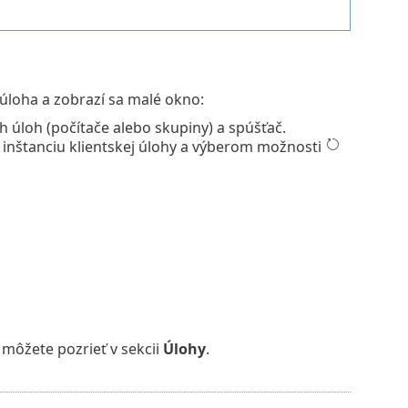
a úloha a zobrazí sa malé okno:
h úloh (počítače alebo skupiny) a spúšťač.
 inštanciu klientskej úlohy a výberom možnosti
 môžete pozrieť v sekcii
Úlohy
.