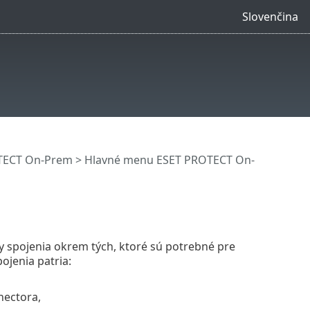
Slovenčina
OTECT On-Prem
>
Hlavné menu ESET PROTECT On-
ky spojenia okrem tých, ktoré sú potrebné pre
jenia patria:
nectora,