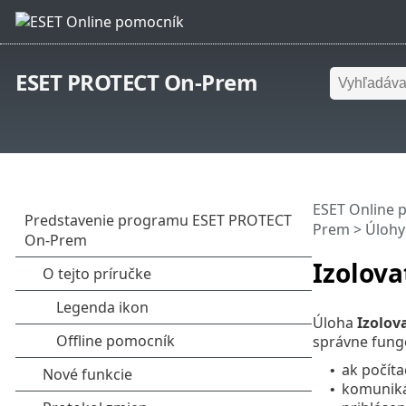
ESET PROTECT On-Prem
ESET Online 
Prem
>
Úlohy
Izolova
Úloha
Izolova
správne fung
ak počíta
•
komunik
•