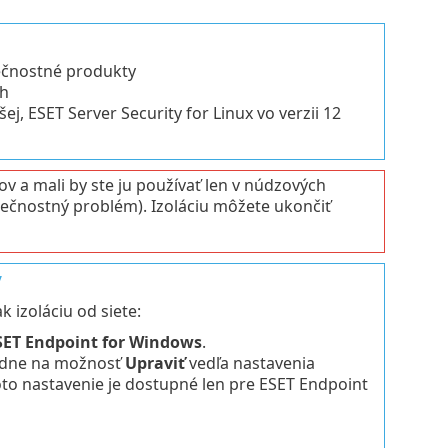
ečnostné produkty
ch
ej, ESET Server Security for Linux vo verzii 12
v a mali by ste ju používať len v núdzových
pečnostný problém). Izoláciu môžete ukončiť
y
 izoláciu od siete:
SET Endpoint for Windows
.
edne na možnosť
Upraviť
vedľa nastavenia
oto nastavenie je dostupné len pre ESET Endpoint