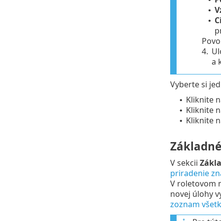
V
•
C
•
p
Povo
4.
Ul
a 
Vyberte si je
Kliknite 
•
Kliknite 
•
Kliknite 
•
Základn
V sekcii
Zákl
priradenie zn
V roletovom
novej úlohy v
zoznam všetk