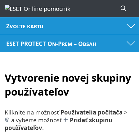
Zvoľte kartu
ESET PROTECT On-Prem – Obsah
Vytvorenie novej skupiny
používateľov
Kliknite na možnosť
Používatelia počítača
>
a vyberte možnosť
Pridať skupinu
používateľov
.