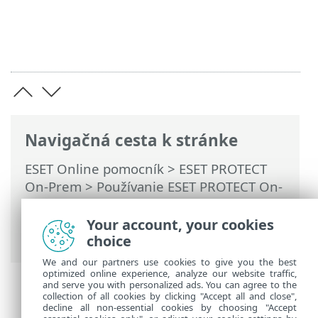
Navigačná cesta k stránke
ESET Online pomocník
>
ESET PROTECT
On-Prem
>
Používanie ESET PROTECT On-
Prem
>
Hlavné menu ESET PROTECT On-
Prem
>
Viac
>
Používatelia počítača
>
Your account, your cookies
Vytvorenie novej skupiny používateľov
choice
We and our partners use cookies to give you the best
optimized online experience, analyze our website traffic,
and serve you with personalized ads. You can agree to the
collection of all cookies by clicking "Accept all and close",
decline all non-essential cookies by choosing "Accept