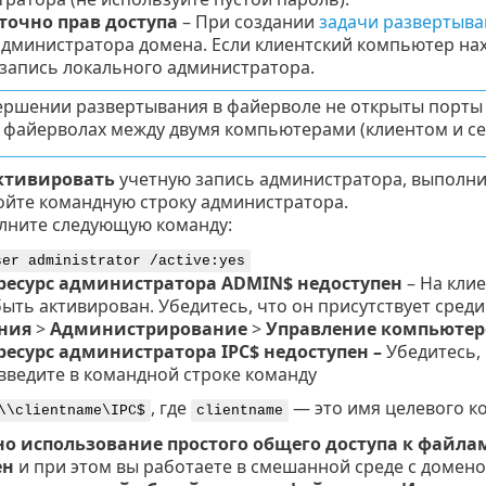
точно прав доступа
– При создании
задачи развертыва
дминистратора домена. Если клиентский компьютер нах
запись локального администратора.
ершении развертывания в файерволе не открыты порты 2
х файерволах между двумя компьютерами (клиентом и се
ктивировать
учетную запись администратора, выполни
ойте командную строку администратора.
лните следующую команду:
ser administrator /active:yes
есурс администратора ADMIN$ недоступен
– На кли
ыть активирован. Убедитесь, что он присутствует среди
ния
>
Администрирование
>
Управление компьюте
есурс администратора IPC$ недоступен –
Убедитесь, 
введите в командной строке команду
, где
— это имя целевого к
\\clientname\IPC$
clientname
о использование простого общего доступа к файла
ен
и при этом вы работаете в смешанной среде с домен