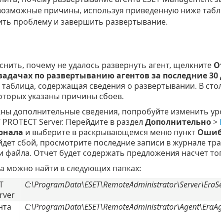
возможные причины, используя приведенную ниже табл
ить проблему и завершить развертывание.
снить, почему не удалось развернуть агент, щелкните
О
задачах по развертыванию агентов за последние 30
 таблица, содержащая сведения о развертывании. В ст
которых указаны причины сбоев.
жны дополнительные сведения, попробуйте изменить ур
 PROTECT Server. Перейдите в раздел
Дополнительно
>
рнала
и выберите в раскрывающемся меню пункт
Ошиб
дет сбой, просмотрите последние записи в журнале тра
 файла. Отчет будет содержать предложения насчет тог
а можно найти в следующих папках:
T
C:\ProgramData\ESET\RemoteAdministrator\Server\EraSe
rver
нта
C:\ProgramData\ESET\RemoteAdministrator\Agent\EraAg