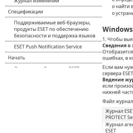
найти 
o
устран
o
Windows
1. Чтобы выя
Сведения о 
Отобразится
ошибках, в 
Если вам ну
сервера ESET
Ведение жу
если произой
нижней части
Файл журнал
Журнал ESE
PROTECT Se
Журнал аге
ESET