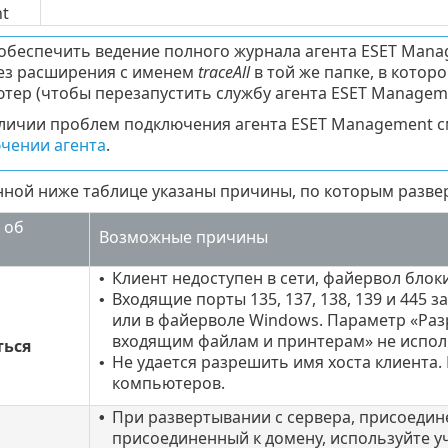
t
обеспечить ведение полного журнала агента ESET Man
ез расширения с именем
traceAll
в той же папке, в котор
тер (чтобы перезапустить службу агента ESET Manageme
личии проблем подключения агента ESET Management с
чении агента
.
енной ниже таблице указаны причины, по которым разве
 об
Возможные причины
Клиент недоступен в сети, файервол бло
•
Входящие порты 135, 137, 138, 139 и 445
•
или в файерволе Windows. Параметр «Раз
входящим файлам и принтерам» не испол
ься
Не удается разрешить имя хоста клиента
•
компьютеров.
При развертывании с сервера, присоедине
•
присоединенный к домену, используйте у