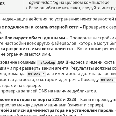
agent-install.log
на целевом компьютере.
03
Если ошибка не исчезает, следуйте инстр
•
е надлежащие действия по устранению неисправностей 
не подключен к компьютерной сети –
Проверьте с серв
.
л блокирует обмен данными
– Проверьте настройки ф
е настройки всех других файерволов, которые могут б
тся разрешить имя хоста клиента
– Возможные решени
 не ограничиваются ими.
зование команды
для IP-адреса и имени хоста
nslookup
дками при развертывании агента. Результаты должны с
ер, команда
для имени хоста должна разреши
nslookup
жается для хоста, о котором идет речь. Команду
nslooku
терах и на сервере.
 проверка записей DNS на наличие дубликатов.
воле не открыты порты 2222 и 2223
– Как и в предыдущ
ерволах между двумя машинами (клиент и сервер).
тной записи администратора не установлен пароль
–
ратора (не используйте пустой пароль).