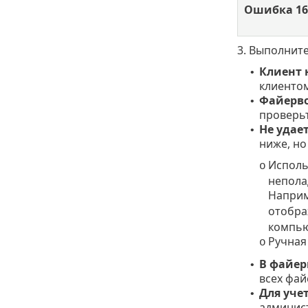
Ошибка 16
3. Выполнит
Клиент 
•
клиентом
Файерво
•
проверьт
Не удае
•
ниже, но
Исполь
o
непола
Наприм
отобра
компью
Ручная
o
В файер
•
всех фай
Для уче
•
админист