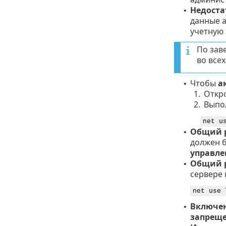
Недоста
•
данные а
учетную 
По зав
во все
Чтобы
а
•
1.
Откр
2.
Выпо
net u
Общий р
•
должен б
управле
Общий р
•
сервере 
net use 
Включен
•
запрещ