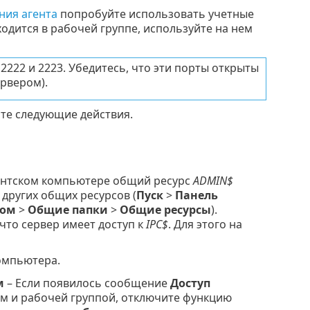
ния агента
попробуйте использовать учетные
одится в рабочей группе, используйте на нем
222 и 2223. Убедитесь, что эти порты открыты
рвером).
те следующие действия.
ентском компьютере общий ресурс
ADMIN$
 других общих ресурсов (
Пуск
>
Панель
ром
>
Общие папки
>
Общие ресурсы
).
что сервер имеет доступ к
IPC$
. Для этого на
омпьютера.
м
– Если появилось сообщение
Доступ
ом и рабочей группой, отключите функцию