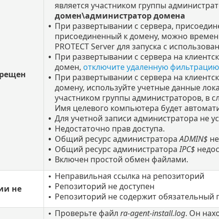
является участником группы администрат
домен\администратор домена
При развертывании с сервера, присоедине
•
присоединенный к домену, можно времен
PROTECT Server для запуска с использова
При развертывании с сервера на клиентск
•
домен,
отключите удаленную фильтрацию
прещен
При развертывании с сервера на клиентс
•
домену, используйте учетные данные лок
участником группы администраторов, в 
Имя целевого компьютера будет автомати
Для учетной записи администратора не у
•
Недостаточно прав доступа.
•
Общий ресурс администратора
ADMIN$
не
•
Общий ресурс администратора
IPC$
недос
•
Включен простой обмен файлами.
•
Неправильная ссылка на репозиторий
•
Репозиторий не доступен
•
ии не
Репозиторий не содержит обязательный 
•
Проверьте файл
ra-agent-install.log
. Он нах
•