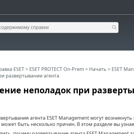
равка ESET
>
ESET PROTECT On-Prem
>
Начать
>
ESET Man
ри развертывании агента
ение неполадок при разверт
звертывания агента ESET Management могут возникнуть
 может быть несколько причин. В этом разделе вы узнает
лить, почему развертывание агента ESET Management з