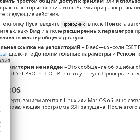
овать простой общий доступ к файлам
или
Использо
рах, на которых возникли проблемы при развертывании
те следующие действия.
те кнопку
Пуск
, введите
в поле
Поиск
, а зат
Проводник
ите вкладку
Вид
и в поле
расширенных параметров
пр
ьзовать мастер общего доступа
.
льная ссылка на репозиторий
– В веб—консоли ESET 
ры
, щелкните
Дополнительные параметры
>
Репозит
ория.
 репозитории не найден
– Это сообщение об ошибке об
рию ESET PROTECT On-Prem отсутствует. Проверьте под
 macOS
d
h
развертыванием агента в Linux или Mac OS обычно связ
y
то управляющая программа SSH запущена. После этого 
y
e
o
s
e
e