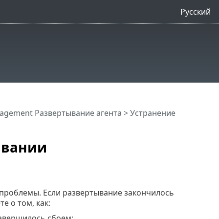
Русский
agement Развертывание агента
> Устранение
ывании
 проблемы. Если развертывание закончилось
е о том, как:
авершилось сбоем;