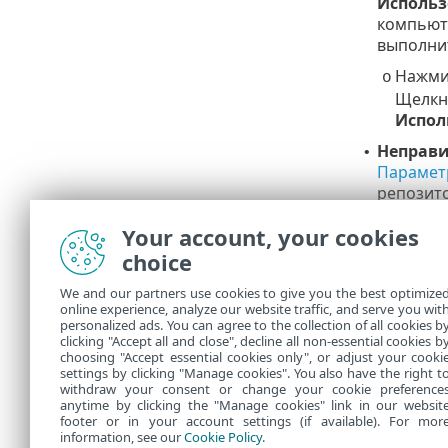
Использ
компьюте
выполни
Нажми
o
Щелкн
Испол
Неправи
•
Парамет
репозит
Пакет в
•
Your account, your cookies
репозито
choice
Linux и
We and our partners use cookies to give you the best optimize
online experience, analyze our website traffic, and serve you wit
Проблемы с 
personalized ads. You can agree to the collection of all cookies b
убедитесь, ч
clicking "Accept all and close", decline all non-essential cookies b
choosing "Accept essential cookies only", or adjust your cooki
settings by clicking "Manage cookies". You also have the right t
withdraw your consent or change your cookie preference
anytime by clicking the "Manage cookies" link in our websit
footer or in your account settings (if available). For mor
information, see our
Cookie Policy
.