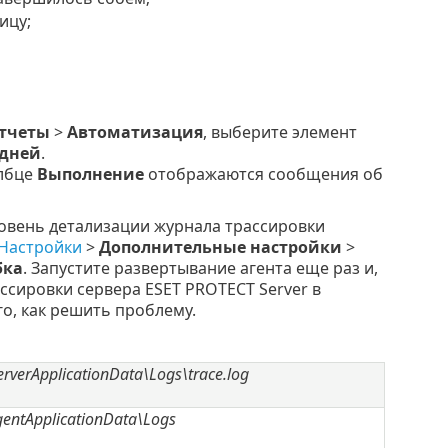
ицу;
тчеты
>
Автоматизация
, выберите элемент
 дней
.
олбце
Выполнение
отображаются сообщения об
овень детализации журнала трассировки
Настройки
>
Дополнительные настройки
>
ка
. Запустите развертывание агента еще раз и,
ссировки сервера ESET PROTECT Server в
о, как решить проблему.
rverApplicationData\Logs\trace.log
entApplicationData\Logs