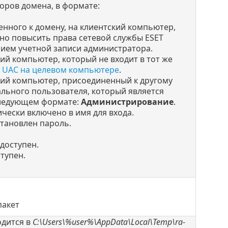
оров домена, в формате:
нного к домену, на клиентский компьютер,
но повысить права сетевой службы ESET
нием учетной записи администратора.
ий компьютер, который не входит в тот же
 UAC на целевом компьютере
.
кий компьютер, присоединенный к другому
ального пользователя, который является
следующем формате:
Администрирование
.
чески включено в имя для входа.
становлен пароль.
доступен.
тупен.
пакет
одится в
C:\Users\%user%\AppData\Local\Temp\ra-