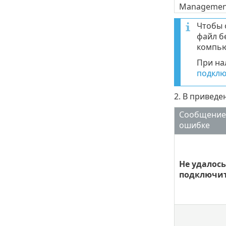
Managemen
Чтобы 
файл б
компью
При на
подклю
2. В привед
Сообщение
ошибке
Не удалось
подключит