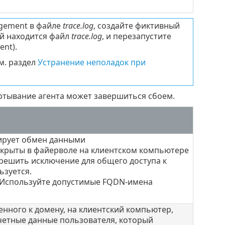
agement в файле
trace.log
, создайте фиктивный
ой находится файл
trace.log
, и перезапустите
nt).
м. раздел
Устранение неполадок при
ртывание агента может завершиться сбоем.
кирует обмен данными
 закрыты в файерволе на клиентском компьютере
решить исключение для общего доступа к
ьзуется.
. Используйте допустимые FQDN-имена
нного к домену, на клиентский компьютер,
четные данные пользователя, который