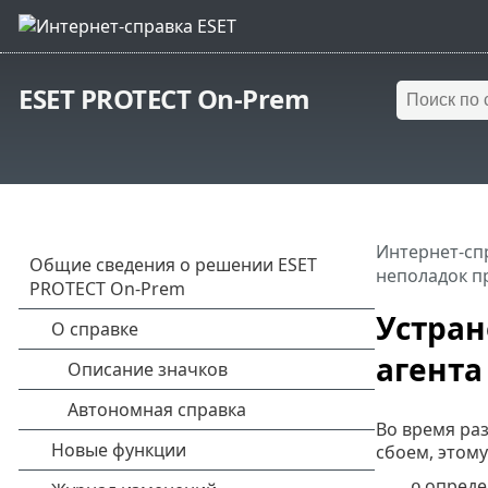
ESET PROTECT On-Prem
Интернет-сп
неполадок п
Устран
агента
Во время ра
сбоем, этому
опреде
o