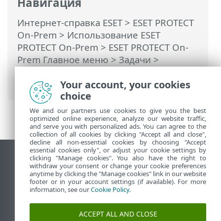
Навигация
Интернет-справка ESET
>
ESET PROTECT
On-Prem
>
Использование ESET
PROTECT On-Prem
>
ESET PROTECT On-
Prem Главное меню
>
Задачи
>
Клиентские задачи
> Изолировать
Your account, your cookies
компьютер от сети
choice
We and our partners use cookies to give you the best
optimized online experience, analyze our website traffic,
and serve you with personalized ads. You can agree to the
collection of all cookies by clicking "Accept all and close",
decline all non-essential cookies by choosing "Accept
essential cookies only", or adjust your cookie settings by
clicking "Manage cookies". You also have the right to
Использовать сайт для ПК
withdraw your consent or change your cookie preferences
End of Life
anytime by clicking the "Manage cookies" link in our website
footer or in your account settings (if available). For more
База знаний ESET
information, see our
Cookie Policy
.
Форум ESET
ESET Status Portal
ACCEPT ALL AND CLOSE