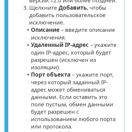
версии 12.0 или более поздней.
3.
Щелкните
Добавить
, чтобы
добавить пользовательское
исключение.
Описание
– введите описание
•
исключения.
Удаленный IP-адрес
– укажите
•
один IP-адрес, который будет
разрешен (исключен из
изоляции).
Порт объекта
– укажите порт,
•
через который заданный IP-
адрес может обмениваться
данными. Если оставить это
поле пустым, обмен данными
будет разрешен с
использованием любого порта
или протокола.