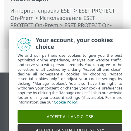
Интернет-справка ESET
>
ESET PROTECT
On-Prem
>
Использование ESET
PROTECT On-Prem
>
ESET PROTECT On-
Prem Главное меню
>
Задачи
>
Обзор
задач
> Индикатор выполнения
Your account, your cookies
choice
We and our partners use cookies to give you the best
optimized online experience, analyze our website traffic,
and serve you with personalized ads. You can agree to the
collection of all cookies by clicking "Accept all and close",
decline all non-essential cookies by choosing "Accept
essential cookies only", or adjust your cookie settings by
clicking "Manage cookies". You also have the right to
Использовать сайт для ПК
withdraw your consent or change your cookie preferences
End of Life
anytime by clicking the "Manage cookies" link in our website
footer or in your account settings (if available). For more
База знаний ESET
information, see our
Cookie Policy
.
Форум ESET
ESET Status Portal
ACCEPT ALL AND CLOSE
Региональная поддержка
ACCEPT ESSENTIAL COOKIES ONLY