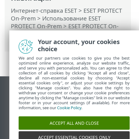
Интернет-справка ESET
>
ESET PROTECT
On-Prem
>
Использование ESET
PROTECT On-Prem
>
ESET PROTECT On-
Prem Главное меню
>
Задачи
> Обзор
Your account, your cookies
задач
choice
We and our partners use cookies to give you the best
optimized online experience, analyze our website traffic,
and serve you with personalized ads. You can agree to the
collection of all cookies by clicking "Accept all and close",
decline all non-essential cookies by choosing "Accept
essential cookies only", or adjust your cookie settings by
clicking "Manage cookies". You also have the right to
Использовать сайт для ПК
withdraw your consent or change your cookie preferences
End of Life
anytime by clicking the "Manage cookies" link in our website
footer or in your account settings (if available). For more
База знаний ESET
information, see our
Cookie Policy
.
Форум ESET
ESET Status Portal
ACCEPT ALL AND CLOSE
Региональная поддержка
ACCEPT ESSENTIAL COOKIES ONLY