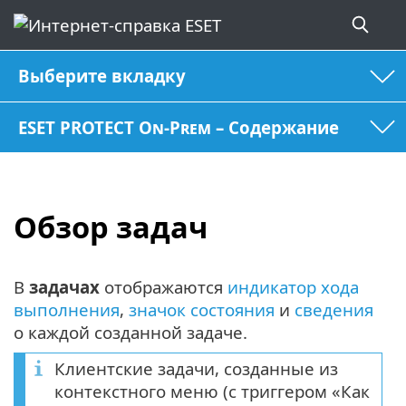
Выберите вкладку
ESET PROTECT On-Prem – Содержание
Обзор задач
В
задачах
отображаются
индикатор хода
выполнения
,
значок состояния
и
сведения
о каждой созданной задаче.
Клиентские задачи, созданные из
контекстного меню (с триггером «Как