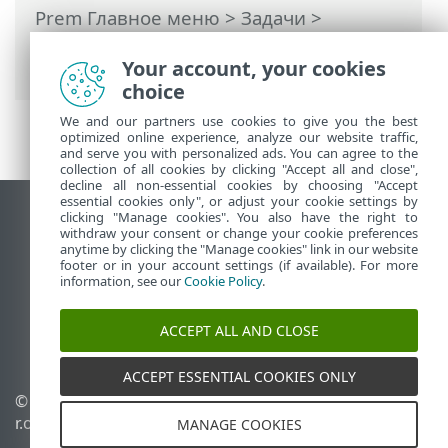
Prem Главное меню
>
Задачи
>
Клиентские задачи
> Отображение
сообщения
Your account, your cookies
choice
We and our partners use cookies to give you the best
optimized online experience, analyze our website traffic,
and serve you with personalized ads. You can agree to the
collection of all cookies by clicking "Accept all and close",
decline all non-essential cookies by choosing "Accept
essential cookies only", or adjust your cookie settings by
clicking "Manage cookies". You also have the right to
Использовать сайт для ПК
withdraw your consent or change your cookie preferences
End of Life
anytime by clicking the "Manage cookies" link in our website
footer or in your account settings (if available). For more
База знаний ESET
information, see our
Cookie Policy
.
Форум ESET
ESET Status Portal
ACCEPT ALL AND CLOSE
Региональная поддержка
ACCEPT ESSENTIAL COOKIES ONLY
© 1992 - 2026 ESET, spol. s
Управлять файлами
r.o. - Все права защищены.
cookie
MANAGE COOKIES
Политика в отношении