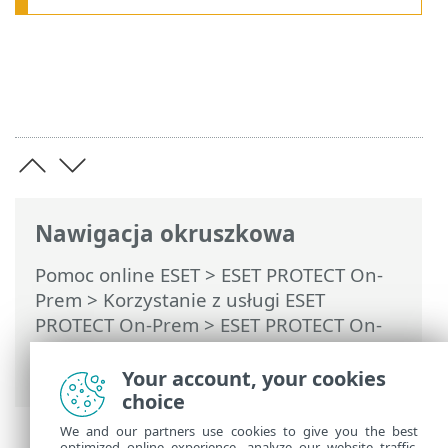
Nawigacja okruszkowa
Pomoc online ESET
>
ESET PROTECT On-
Prem
>
Korzystanie z usługi ESET
PROTECT On-Prem
>
ESET PROTECT On-
Prem Menu główne
>
Więcej
>
Ustawienia
> Serwer SMTP
Your account, your cookies
choice
We and our partners use cookies to give you the best
optimized online experience, analyze our website traffic,