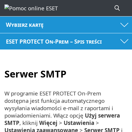
Wybierz kartę
ESET PROTECT On-Prem – Spis treści
Serwer SMTP
W programie ESET PROTECT On-Prem
dostępna jest funkcja automatycznego
wysyłania wiadomości e-mail z raportami i
powiadomieniami. Włącz opcję
Użyj serwera
SMTP
, kliknij
Więcej
>
Ustawienia
>
Ustawienia zaawansowane
>
Serwer SMTP
i