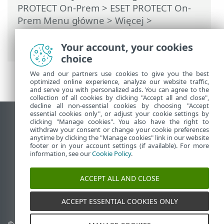
PROTECT On-Prem
>
ESET PROTECT On-
Prem Menu główne
>
Więcej
>
Ustawienia
> Automatyczne parowanie
znalezionych komputerów
Your account, your cookies
choice
We and our partners use cookies to give you the best
optimized online experience, analyze our website traffic,
and serve you with personalized ads. You can agree to the
collection of all cookies by clicking "Accept all and close",
decline all non-essential cookies by choosing "Accept
essential cookies only", or adjust your cookie settings by
Wyświetl witrynę internetową dla
clicking "Manage cookies". You also have the right to
withdraw your consent or change your cookie preferences
komputerów
anytime by clicking the "Manage cookies" link in our website
footer or in your account settings (if available). For more
End of Life
information, see our
Cookie Policy
.
Baza wiedzy ESET
Forum ESET
ACCEPT ALL AND CLOSE
ESET Status Portal
Pomoc regionalna
ACCEPT ESSENTIAL COOKIES ONLY