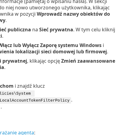
formacje (pamiętaj o wpisaniu hasła). W sekcji
do niej nowo utworzonego użytkownika, klikając
wnika w pozycji
Wprowadź nazwy obiektów do
wy
.
ieć publiczna
na
Sieć prywatna
. W tym celu kliknij
i
.
Włącz lub Wyłącz Zaporę systemu Windows
i
ienia lokalizacji sieci domowej lub firmowej
.
ci prywatnej
, klikając opcję
Zmień zaawansowane
ia
.
uchom
i znajdź klucz
olicies\System
.
LocalAccountTokenFilterPolicy
1
.
rażanie agenta
: