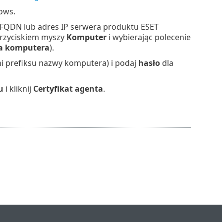
ows.
QDN lub adres IP serwera produktu ESET
przyciskiem myszy
Komputer
i wybierając polecenie
a komputera
).
 prefiksu nazwy komputera) i podaj
hasło
dla
u
i kliknij
Certyfikat agenta
.