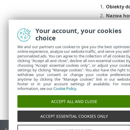
1.
Obiekty d
2.
Nazwa hos
PROTECT. (
Właściwoś
Your account, your cookies
choice
3.
Nazwa uż
tego użytk
We and our partners use cookies to give you the best optimize
online experience, analyze our website traffic, and serve you wit
4.
Certyfika
personalized ads. You can agree to the collection of all cookies b
5.
Kliknij prz
clicking "Accept all and close", decline all non-essential cookies b
choosing "Accept essential cookies only", or adjust your cooki
settings by clicking "Manage cookies". You also have the right t
withdraw your consent or change your cookie preference
anytime by clicking the "Manage cookies" link in our websit
footer or in your account settings (if available). For mor
information, see our
Cookie Policy
.
ACCEPT ALL AND CLOSE
ACCEPT ESSENTIAL COOKIES ONLY