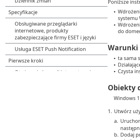
Poniższe inst
Wdrożeni
•
systemu 
Wdrożeni
•
do domen
Warunki 
ta sama s
•
Działając
•
Czysta i
•
Obiekty 
Windows 11
1.
Utwórz uży
a.
Urucho
następni
b.
Dodaj p