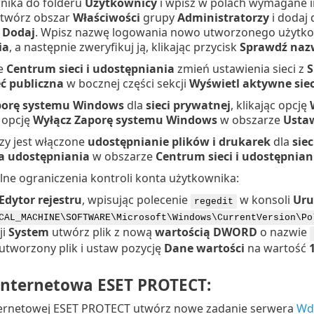
nika do folderu
Użytkownicy
i wpisz w polach wymagane in
twórz obszar
Właściwości
grupy
Administratorzy
i dodaj 
k
Dodaj
. Wpisz nazwę logowania nowo utworzonego użytko
ia
, a następnie zweryfikuj ją, klikając przycisk
Sprawdź naz
e
Centrum sieci i udostępniania
zmień ustawienia sieci z
S
eć publiczna
w bocznej części sekcji
Wyświetl aktywne siec
porę systemu Windows
dla
sieci prywatnej
, klikając opcję
 opcję
Wyłącz Zaporę systemu Windows
w obszarze
Ustaw
zy jest włączone
udostępnianie
plików i drukarek
dla
sie
a udostępniania
w obszarze
Centrum sieci i udostępnian
lne ograniczenia kontroli konta użytkownika:
Edytor rejestru
, wpisując polecenie
w konsoli
Ur
regedit
CAL_MACHINE\SOFTWARE\Microsoft\Windows\CurrentVersion\P
ji
System
utwórz plik z nową
wartością DWORD
o nazwie
utworzony plik i ustaw pozycję
Dane wartości
na wartość
internetowa ESET PROTECT:
ternetowej ESET PROTECT utwórz nowe zadanie serwera
Wd