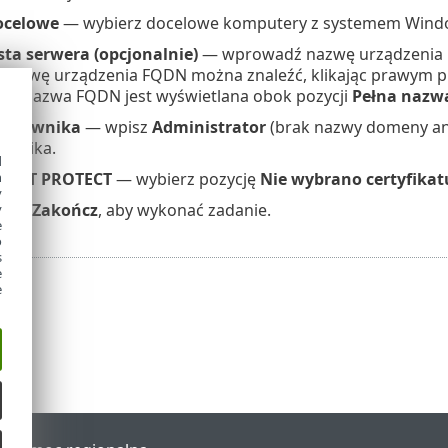
ocelowe
— wybierz docelowe komputery z systemem Wind
ta serwera (opcjonalnie)
— wprowadź nazwę urządzenia F
Nazwę urządzenia FQDN można znaleźć, klikając prawym 
ci
. Nazwa FQDN jest wyświetlana obok pozycji
Pełna nazw
ytkownika
— wpisz
Administrator
(brak nazwy domeny ani
ownika.
d
h
t ESET PROTECT
— wybierz pozycję
Nie wybrano certyfikat
y
ycisk
Zakończ
, aby wykonać zadanie.
y
e
o
s
e
e