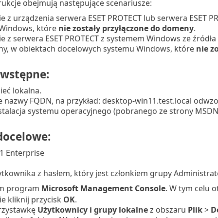
rukcje obejmują następujące scenariusze:
e z urządzenia serwera ESET PROTECT lub serwera ESET P
Windows, które
nie zostały przyłączone do domeny
.
e z serwera ESET PROTECT z systemem Windows ze źródła z
y, w obiektach docelowych systemu Windows, które
nie z
wstępne:
ieć lokalna.
e nazwy FQDN, na przykład: desktop-win11.test.local odwzo
nstalacja systemu operacyjnego (pobranego ze strony MSDN
docelowe:
 Enterprise
tkownika z hasłem, który jest członkiem grupy Administrat
m program
Microsoft Management Console
. W tym celu 
e kliknij przycisk
OK
.
rzystawkę
Użytkownicy i grupy lokalne
z obszaru
Plik
>
D