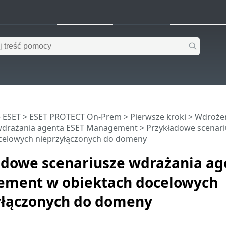
 ESET
>
ESET PROTECT On-Prem
>
Pierwsze kroki
>
Wdroże
wdrażania agenta ESET Management
> Przykładowe scenar
celowych nieprzyłączonych do domeny
adowe scenariusze wdrażania ag
ment w obiektach docelowych
yłączonych do domeny