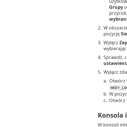
użytkow
Grupy
o
przycis
wybran
2.
W obszarz
pozycję
Si
3.
Wyłącz
Za
wybierając
4.
Sprawdź, c
ustawieni
5.
Wyłącz zda
a.
Otwórz
HKEY_LO
b.
W pozyc
c.
Otwórz 
Konsola 
W konsoli in