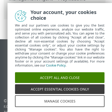
scenariusze wdrażania agenta ESET
Management
Your account, your cookies
choice
We and our partners use cookies to give you the best
optimized online experience, analyze our website traffic,
and serve you with personalized ads. You can agree to the
collection of all cookies by clicking "Accept all and close",
decline all non-essential cookies by choosing "Accept
essential cookies only", or adjust your cookie settings by
Wyświetl witrynę internetową dla
clicking "Manage cookies". You also have the right to
withdraw your consent or change your cookie preferences
komputerów
anytime by clicking the "Manage cookies" link in our website
footer or in your account settings (if available). For more
End of Life
information, see our
Cookie Policy
.
Baza wiedzy ESET
Forum ESET
ACCEPT ALL AND CLOSE
ESET Status Portal
Pomoc regionalna
ACCEPT ESSENTIAL COOKIES ONLY
© 1992 - 2026 ESET, spol. s
Zarządzaj plikami cookie
MANAGE COOKIES
r.o. – Wszelkie prawa
Polityka dotycząca plików
zastrzeżone.
cookie