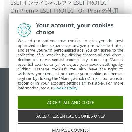
ESETオンラインヘルプ
>
ESET PROTECT
On-Prem
>
ESET PROTECT On-Premの使用
>
ESET PROTECT On-Prem メインメニュー
Your account, your cookies
>
タスク
>
クライアントタスク
> ESET
choice
LiveGuardにファイルを送信
We and our partners use cookies to give you the best
optimized online experience, analyze our website traffic,
and serve you with personalized ads. You can agree to the
collection of all cookies by clicking "Accept all and close",
decline all non-essential cookies by choosing "Accept
essential cookies only", or adjust your cookie settings by
clicking "Manage cookies". You also have the right to
withdraw your consent or change your cookie preferences
anytime by clicking the "Manage cookies" link in our website
デスクトップサイトの表示
footer or in your account settings (if available). For more
End of Life
information, see our
Cookie Policy
.
ESETナレッジベース
ACCEPT ALL AND CLOSE
ESETフォーラム
ESET Status Portal
ACCEPT ESSENTIAL COOKIES ONLY
地域サポート
MANAGE COOKIES