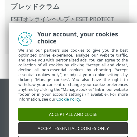
ブレッドクラム
ESETオンラインヘルプ
>
ESET PROTECT
On-Prem
>
ESET PROTECT On-Premの使用
Your account, your cookies
>
ESET PROTECT On-Prem メインメニュー
choice
>
レポート
> ハードウェアインベントリ
We and our partners use cookies to give you the best
optimized online experience, analyze our website traffic,
and serve you with personalized ads. You can agree to the
collection of all cookies by clicking "Accept all and close",
decline all non-essential cookies by choosing "Accept
essential cookies only", or adjust your cookie settings by
clicking "Manage cookies". You also have the right to
withdraw your consent or change your cookie preferences
anytime by clicking the "Manage cookies" link in our website
デスクトップサイトの表示
footer or in your account settings (if available). For more
End of Life
information, see our
Cookie Policy
.
ESETナレッジベース
ACCEPT ALL AND CLOSE
ESETフォーラム
ESET Status Portal
ACCEPT ESSENTIAL COOKIES ONLY
地域サポート