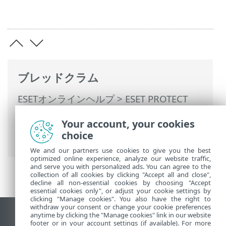
ブレッドクラム
ESETオンラインヘルプ
>
ESET PROTECT
On-Prem
>
ESET PROTECT On-Premの使用
Your account, your cookies
>
ESET PROTECT On-Prem メインメニュー
choice
>
コンピューター
> グループ
We and our partners use cookies to give you the best
optimized online experience, analyze our website traffic,
and serve you with personalized ads. You can agree to the
collection of all cookies by clicking "Accept all and close",
decline all non-essential cookies by choosing "Accept
essential cookies only", or adjust your cookie settings by
clicking "Manage cookies". You also have the right to
withdraw your consent or change your cookie preferences
anytime by clicking the "Manage cookies" link in our website
デスクトップサイトの表示
footer or in your account settings (if available). For more