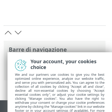
Barre di navigazione
Guida online ESET
>
ESET PROTECT On-
Your account, your cookies
Prem
>
Introduzione a ESET PROTECT On-
choice
Prem
> Nuove funzioni
We and our partners use cookies to give you the best
optimized online experience, analyze our website traffic,
and serve you with personalized ads. You can agree to the
collection of all cookies by clicking "Accept all and close",
decline all non-essential cookies by choosing "Accept
essential cookies only", or adjust your cookie settings by
clicking "Manage cookies". You also have the right to
withdraw your consent or change your cookie preferences
anytime by clicking the "Manage cookies" link in our website
Visualizza sito desktop
footer or in your account settings (if available). For more