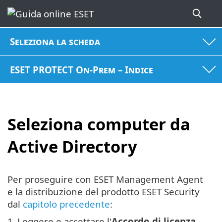
Seleziona la scheda
ESET PROTECT On-Prem – Indice
Seleziona computer da
Active Directory
Per proseguire con ESET Management Agent
e la distribuzione del prodotto ESET Security
dal
capitolo precedente
:
1.
Leggere e accettare l'
Accordo di licenza