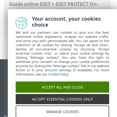
Guida online ESET
>
ESET PROTECT On-
Prem
>
Per iniziare
>
ESET Management
Distribuzione agente
>
Distribuzione da
Your account, your cookies
remoto
>
ESET Remote Deployment Tool
choice
> Seleziona computer da Active Directory
We and our partners use cookies to give you the best
optimized online experience, analyze our website traffic,
and serve you with personalized ads. You can agree to the
collection of all cookies by clicking "Accept all and close",
decline all non-essential cookies by choosing "Accept
essential cookies only", or adjust your cookie settings by
clicking "Manage cookies". You also have the right to
withdraw your consent or change your cookie preferences
anytime by clicking the "Manage cookies" link in our website
Visualizza sito desktop
footer or in your account settings (if available). For more
information, see our
Cookie Policy
.
End of Life
ESET Knowledge Base
ACCEPT ALL AND CLOSE
Forum ESET
ESET Status Portal
ACCEPT ESSENTIAL COOKIES ONLY
Supporto regionale
MANAGE COOKIES
© 1992 - 2026 ESET, spol. s
Gestisci cookie