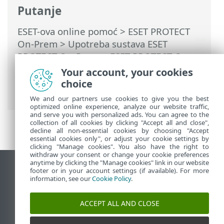
Putanje
ESET-ova online pomoć
>
ESET PROTECT
On-Prem
>
Upotreba sustava ESET
PROTECT On-Prem
>
ESET PROTECT On-
Prem Glavni izbornik
>
Više
>
Predlošci
Your account, your cookies
dinamičkih grupa
> Pravila za predložak
choice
dinamičke grupe
We and our partners use cookies to give you the best
optimized online experience, analyze our website traffic,
and serve you with personalized ads. You can agree to the
collection of all cookies by clicking "Accept all and close",
decline all non-essential cookies by choosing "Accept
essential cookies only", or adjust your cookie settings by
clicking "Manage cookies". You also have the right to
withdraw your consent or change your cookie preferences
anytime by clicking the "Manage cookies" link in our website
Prikaži stranicu za radnu površinu
footer or in your account settings (if available). For more
information, see our
Cookie Policy
.
End of Life
ESET-ova baza znanja
ACCEPT ALL AND CLOSE
ESET-ov forum
ESET Status Portal