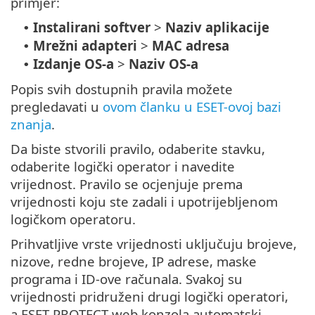
primjer:
Instalirani softver
>
Naziv aplikacije
•
Mrežni adapteri
>
MAC adresa
•
Izdanje OS-a
>
Naziv OS-a
•
Popis svih dostupnih pravila možete
pregledavati u
ovom članku u ESET-ovoj bazi
znanja
.
Da biste stvorili pravilo, odaberite stavku,
odaberite logički operator i navedite
vrijednost. Pravilo se ocjenjuje prema
vrijednosti koju ste zadali i upotrijebljenom
logičkom operatoru.
Prihvatljive vrste vrijednosti uključuju brojeve,
nizove, redne brojeve, IP adrese, maske
programa i ID-ove računala. Svakoj su
vrijednosti pridruženi drugi logički operatori,
a ESET PROTECT web konzola automatski