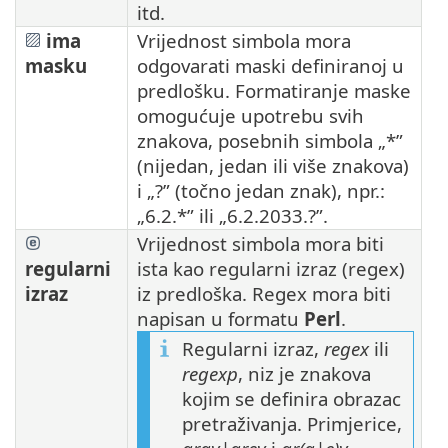
itd.
ima
Vrijednost simbola mora
masku
odgovarati maski definiranoj u
predlošku. Formatiranje maske
omogućuje upotrebu svih
znakova, posebnih simbola „*”
(nijedan, jedan ili više znakova)
i „?” (točno jedan znak), npr.:
„6.2.*” ili „6.2.2033.?”.
Vrijednost simbola mora biti
regularni
ista kao regularni izraz (regex)
izraz
iz predloška. Regex mora biti
napisan u formatu
Perl
.
Regularni izraz,
regex
ili
regexp
, niz je znakova
kojim se definira obrazac
pretraživanja. Primjerice,