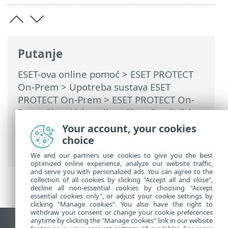
Putanje
ESET-ova online pomoć
>
ESET PROTECT
On-Prem
>
Upotreba sustava ESET
PROTECT On-Prem
>
ESET PROTECT On-
Prem Glavni izbornik
>
Više
>
Predlošci
dinamičkih grupa
>
Pravila za predložak
Your account, your cookies
dinamičke grupe
> Pravila i logički
choice
poveznici
We and our partners use cookies to give you the best
optimized online experience, analyze our website traffic,
and serve you with personalized ads. You can agree to the
collection of all cookies by clicking "Accept all and close",
decline all non-essential cookies by choosing "Accept
essential cookies only", or adjust your cookie settings by
clicking "Manage cookies". You also have the right to
withdraw your consent or change your cookie preferences
anytime by clicking the "Manage cookies" link in our website