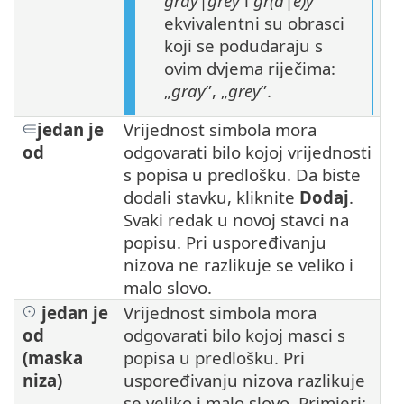
gray|grey
i
gr(a|e)y
ekvivalentni su obrasci
koji se podudaraju s
ovim dvjema riječima:
„
gray
”, „
grey
”.
jedan je
Vrijednost simbola mora
od
odgovarati bilo kojoj vrijednosti
s popisa u predlošku. Da biste
dodali stavku, kliknite
Dodaj
.
Svaki redak u novoj stavci na
popisu. Pri uspoređivanju
nizova ne razlikuje se veliko i
malo slovo.
jedan je
Vrijednost simbola mora
od
odgovarati bilo kojoj masci s
(maska
popisa u predlošku. Pri
niza)
uspoređivanju nizova razlikuje
se veliko i malo slovo. Primjeri: