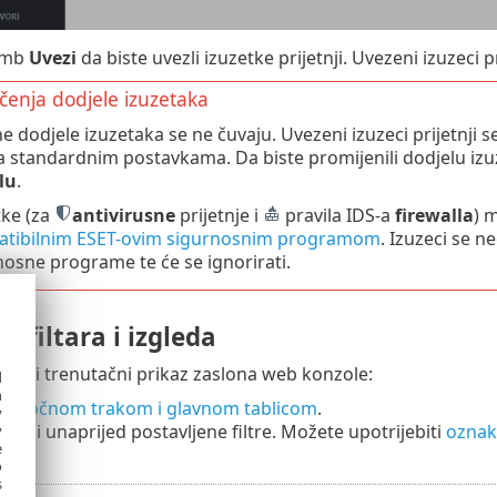
gumb
Uvezi
da biste uvezli izuzetke prijetnji. Uvezeni izuzeci p
čenja dodjele izuzetaka
e dodjele izuzetaka se ne čuvaju. Uvezeni izuzeci prijetnji 
 standardnim postavkama. Da biste promijenili dodjelu izuze
lu
.
tke (za
antivirusne
prijetnje i
pravila IDS-a
firewalla
) 
tibilnim ESET-ovim sigurnosnim programom
. Izuzeci se n
nosne programe te će se ignorirati.
a filtara i izgleda
oditi trenutačni prikaz zaslona web konzole:
d
h
jte bočnom trakom i glavnom tablicom
.
y
iltre
i unaprijed postavljene filtre. Možete upotrijebiti
oznak
y
e
o
s