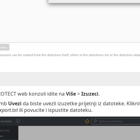
OTECT web konzoli idite na
Više
>
Izuzeci
.
gumb
Uvezi
da biste uvezli izuzetke prijetnji iz datoteke. Klikn
xport.txt
ili povucite i ispustite datoteku.