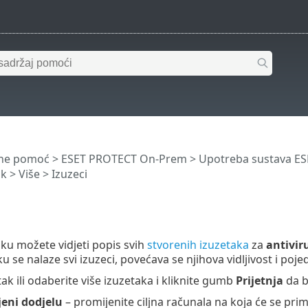
ine pomoć
>
ESET PROTECT On-Prem
>
Upotreba sustava E
ik
>
Više
> Izuzeci
ku možete vidjeti popis svih
stvorenih izuzetaka
za
antivir
 se nalaze svi izuzeci, povećava se njihova vidljivost i poje
tak ili odaberite više izuzetaka i kliknite gumb
Prijetnja
da b
jeni dodjelu
– promijenite ciljna računala na koja će se primi