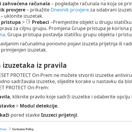
i zahvaćena računala
– pogledajte računala na koja se pri
k provjere
– prikažite
Dnevnik provjere
za odabrani izuzet
– uklonite izuzetak.
 pristupa
>
Prebaci
–Premjestite objekt u drugu statičku
prava za ciljnu grupu. Promjena Grupe pristupa je korisna
ima
. Grupa pristupa postavlja statičku grupu objekta i prist
avljanim računalima ponovno pojavi izuzeta prijetnja ili rad
 primijenjen izuzetak.
 izuzetaka iz pravila
ET PROTECT On-Prem ne možete stvoriti izuzetke antivirusni
dno sadržavala izuzetke, slijedite korake u nastavku da bist
ET PROTECT On-Prem:
avila
, kliknite pravilo koje sadrži izuzetke i odaberite opciju
stavke
>
Modul
detekcije
.
ikaži
pored stavke
Izuzeci prijetnji
.