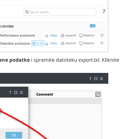
zene podatke
i spremite datoteku
export.txt
. Kliknite