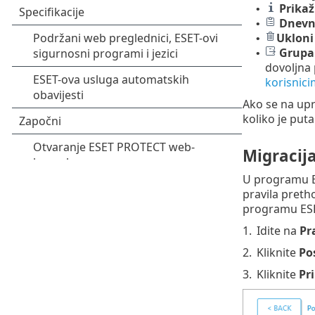
Prikaž
•
Dnevni
•
Ukloni
•
Grupa
•
dovoljna 
korisnic
Ako se na upr
koliko je puta
Migracija
U programu ES
pravila pretho
programu ES
1.
Idite na
Pr
2.
Kliknite
Po
3.
Kliknite
Pr