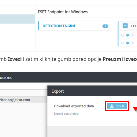
gumb
Izvezi
i zatim kliknite gumb pored opcije
Preuzmi izve