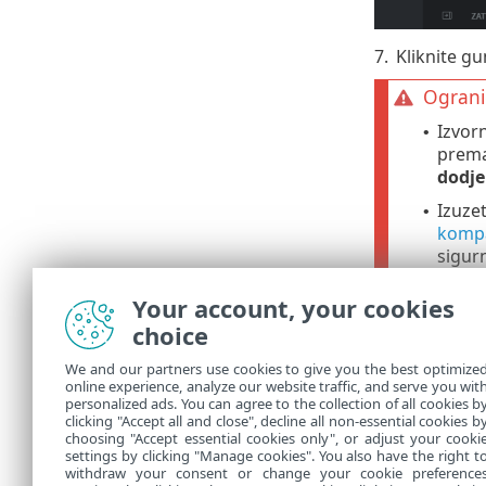
7.
Kliknite 
Ograni
Izvorn
•
prema
dodje
Izuze
•
kompa
sigur
Your account, your cookies
Prilagodb
choice
Možete prilag
We and our partners use cookies to give you the best optimize
online experience, analyze our website traffic, and serve you wit
Upravlja
•
personalized ads. You can agree to the collection of all cookies b
Dodajte
f
clicking "Accept all and close", decline all non-essential cookies b
•
choosing "Accept essential cookies only", or adjust your cooki
settings by clicking "Manage cookies". You also have the right t
withdraw your consent or change your cookie preference