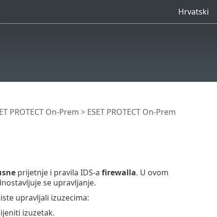
Hrvatski
SET PROTECT On-Prem
>
ESET PROTECT On-Prem
usne
prijetnje i pravila IDS-a
firewalla
. U ovom
dnostavljuje se upravljanje.
iste upravljali izuzecima:
jeniti izuzetak.