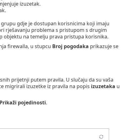
mjenjuje izuzetak.
ak.
 grupu gdje je dostupan korisnicima koji imaju
 pri rješavanju problema s pristupom s drugim
up objektu na temelju prava pristupa korisnika.
nja firewalla, u stupcu
Broj pogodaka
prikazuje se
h prijetnji putem pravila. U slučaju da su vaša
e migrirali izuzetke iz pravila na popis
izuzetaka
u
Prikaži pojedinosti
.