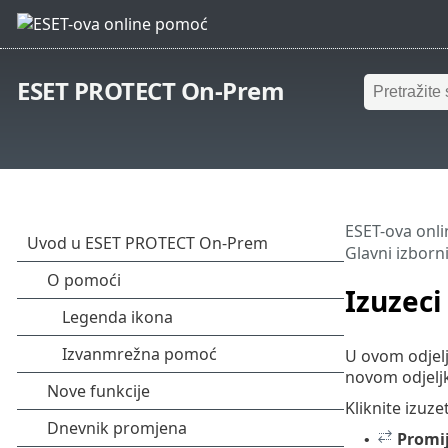
ESET PROTECT On-Prem
ESET-ova onl
Glavni izborn
Izuzeci
U ovom odjelj
novom odjeljku
Kliknite izuze
Promi
•