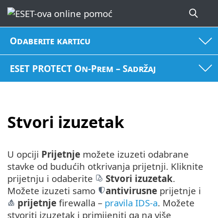
Odaberite karticu
ESET PROTECT On-Prem – Sadržaj
Stvori izuzetak
U opciji
Prijetnje
možete izuzeti odabrane
stavke od budućih otkrivanja prijetnji. Kliknite
prijetnju i odaberite
Stvori izuzetak
.
Možete izuzeti samo
antivirusne
prijetnje i
prijetnje
firewalla –
pravila IDS-a
. Možete
stvoriti izuzetak i primijeniti ga na više