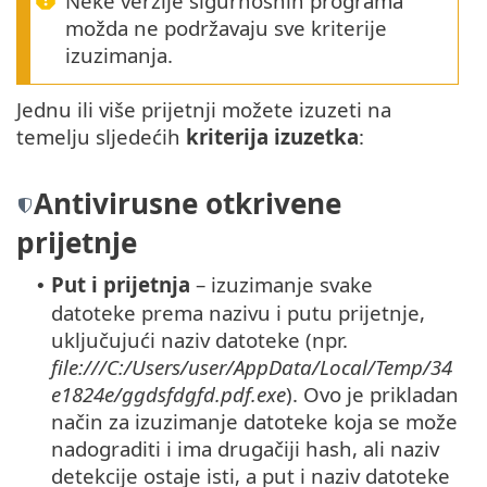
Neke verzije sigurnosnih programa
možda ne podržavaju sve kriterije
izuzimanja.
Jednu ili više prijetnji možete izuzeti na
temelju sljedećih
kriterija izuzetka
:
Antivirusne otkrivene
prijetnje
Put i prijetnja
– izuzimanje svake
•
datoteke prema nazivu i putu prijetnje,
uključujući naziv datoteke (npr.
file:///C:/Users/user/AppData/Local/Temp/34
e1824e/ggdsfdgfd.pdf.exe
). Ovo je prikladan
način za izuzimanje datoteke koja se može
nadograditi i ima drugačiji hash, ali naziv
detekcije ostaje isti, a put i naziv datoteke