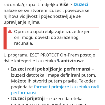
računala/grupa. U odjeljku
Više
>
Izuzeci
nalaze se svi stvoreni izuzeci, povećava se
njihova vidljivost i pojednostavljuje se
upravljanje njima.
Oprezno upotrebljavajte izuzetke jer
oni mogu dovesti do zaraženog
računala.
U programu ESET PROTECT On-Prem postoje
dvije kategorije izuzetaka
antivirusa
:
Izuzeci radi poboljšanja performansi
–
•
izuzeci datoteka i mapa definirani putom.
Možete ih stvoriti putem pravila. Također
pogledajte
format i primjere izuzetaka radi
performansi
.
Izuzeci prijetnji
– izuzeci datoteka
•
definirani nazivom prijetnje, nazivom