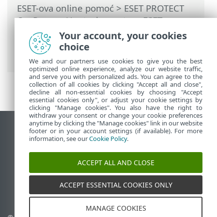
ESET-ova online pomoć
>
ESET PROTECT
On-Prem
>
Upotreba sustava ESET
PROTECT On-Prem
>
ESET PROTECT On-
Your account, your cookies
Prem Glavni izbornik
>
Prijetnje
> Stvori
choice
izuzetak
We and our partners use cookies to give you the best
optimized online experience, analyze our website traffic,
and serve you with personalized ads. You can agree to the
collection of all cookies by clicking "Accept all and close",
decline all non-essential cookies by choosing "Accept
essential cookies only", or adjust your cookie settings by
clicking "Manage cookies". You also have the right to
withdraw your consent or change your cookie preferences
anytime by clicking the "Manage cookies" link in our website
Prikaži stranicu za radnu površinu
footer or in your account settings (if available). For more
information, see our
Cookie Policy
.
End of Life
ESET-ova baza znanja
ACCEPT ALL AND CLOSE
ESET-ov forum
ESET Status Portal
ACCEPT ESSENTIAL COOKIES ONLY
Regionalna podrška
MANAGE COOKIES