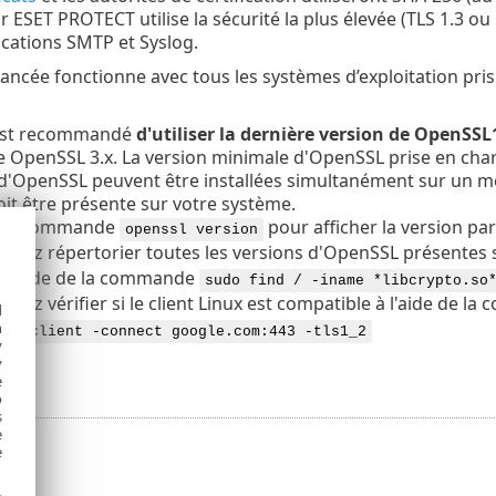
r ESET PROTECT utilise la sécurité la plus élevée (TLS 1.3 ou
ations SMTP et Syslog.
vancée fonctionne avec tous les systèmes d’exploitation pris
 est recommandé
d'utiliser la dernière version de
OpenSSL1
 OpenSSL 3.x. La version minimale d'OpenSSL prise en charg
 d'OpenSSL peuvent être installées simultanément sur un m
it être présente sur votre système.
z la commande
pour afficher la version par
openssl version
uvez répertorier toutes les versions d'
OpenSSL
présentes s
 à l'aide de la commande
sudo find / -iname *libcrypto.so
uvez vérifier si le client Linux est compatible à l'aide de l
d
h
l s_client -connect google.com:443 -tls1_2
y
y
e
o
s
e
e