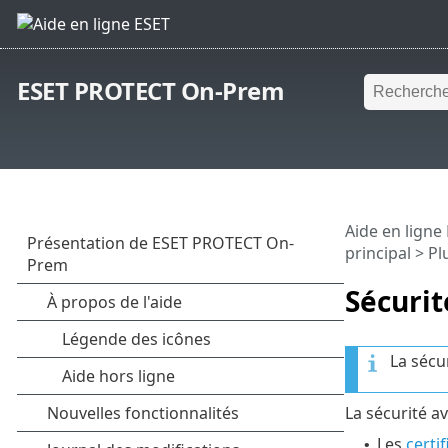
ESET PROTECT On-Prem
Aide en ligne
principal
>
Pl
Sécuri
La sécu
La sécurité a
Les
certif
•