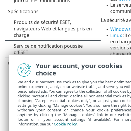
Le serveu
•
communic
La sécurité a
Windows
•
Linux
:
Il
•
en charge
versions
charge do
Utilise
o
Your account, your cookies
Vous po
o
choice
fichier
Vous po
o
We and our partners use cookies to give you the best optimize
online experience, analyze our website traffic, and serve you wit
openss
personalized ads. You can agree to the collection of all cookies b
macOS
clicking "Accept all and close", decline all non-essential cookies b
•
choosing "Accept essential cookies only", or adjust your cooki
settings by clicking "Manage cookies". You also have the right t
withdraw your consent or change your cookie preference
anytime by clicking the "Manage cookies" link in our websit
footer or in your account settings (if available). For mor
information, see our
Cookie Policy
.