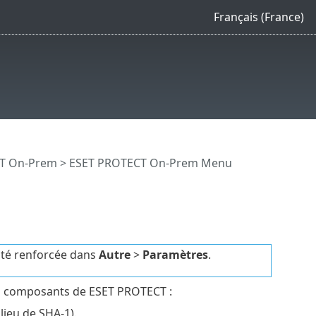
Français (France)
CT On-Prem
>
ESET PROTECT On-Prem Menu
rité renforcée dans
Autre
>
Paramètres
.
es composants de ESET PROTECT :
 lieu de SHA-1).