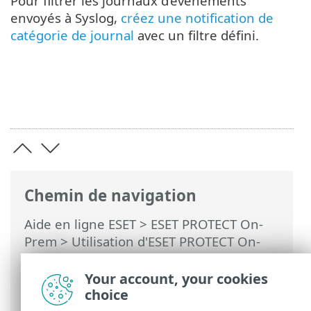
Pour filtrer les journaux d’événements
envoyés à Syslog,
créez une notification de
catégorie de journal
avec un filtre défini.
Chemin de navigation
Aide en ligne ESET
>
ESET PROTECT On-
Prem
>
Utilisation d'ESET PROTECT On-
Prem
>
ESET PROTECT On-Prem Menu
principal
>
Plus
> Exporter les journaux
Your account, your cookies
vers Syslog
choice