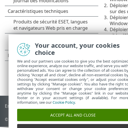
2.
Déploie
sur des
3.
Déploiem
Window
4.
Déploie
cibles 
Your account, your cookies
choice
We and our partners use cookies to give you the best optimize
online experience, analyze our website traffic, and serve you wit
personalized ads. You can agree to the collection of all cookies b
clicking "Accept all and close", decline all non-essential cookies b
choosing "Accept essential cookies only", or adjust your cooki
settings by clicking "Manage cookies". You also have the right t
withdraw your consent or change your cookie preference
anytime by clicking the "Manage cookies" link in our websit
footer or in your account settings (if available). For mor
information, see our
Cookie Policy
.
End of Life
Base de connaissances ESET
Forum ESET
ESET S
ACCEPT ALL AND CLOSE
© 1992 - 2026 ESET, spol. s r.o. - Tous droits réservés.