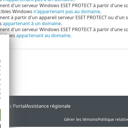
ment d'un serveur Windows ESET PROTECT à partir d'une s
 cibles Windows
n'appartenant pas au domaine
.
ent à partir d'un appareil serveur ESET PROTECT ou d'un s
s
appartenant à un domaine
.
ment d'un serveur Windows ESET PROTECT à partir d'une s
Windows
appartenant au domaine
.
d
h
y
y
e
o
s
e
e
tatus Portal
Assistance régionale
Gérer les témoins
Politique relati