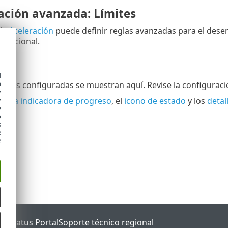
ación avanzada: Límites
 la
Aceleración
puede definir reglas avanzadas para el dese
s opcional.
n
d
h
iones configuradas se muestran aquí. Revise la configuraci
y
barra indicadora de progreso
, el
icono de estado
y los
detal
y
e
o
s
e
e
ET Status Portal
Soporte técnico regional