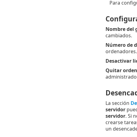
Para config
Configur
Nombre del 
cambiados.
Número de dí
ordenadores.
Desactivar li
Quitar orde
administrado
Desenca
La sección
De
servidor
pued
servidor
. Si 
crearse tare
un desencade