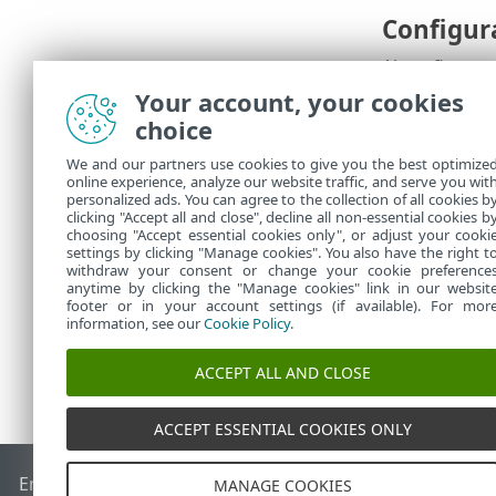
Configur
Al configurar
aceleración e
Your account, your cookies
choice
Resume
We and our partners use cookies to give you the best optimize
online experience, analyze our website traffic, and serve you wit
Todas las opc
personalized ads. You can agree to the collection of all cookies b
Puede ver la
clicking "Accept all and close", decline all non-essential cookies b
choosing "Accept essential cookies only", or adjust your cooki
settings by clicking "Manage cookies". You also have the right t
withdraw your consent or change your cookie preference
anytime by clicking the "Manage cookies" link in our websit
footer or in your account settings (if available). For mor
information, see our
Cookie Policy
.
ACCEPT ALL AND CLOSE
ACCEPT ESSENTIAL COOKIES ONLY
End of Life
Base de conocimiento de ESET
Foro de ESET
ES
MANAGE COOKIES