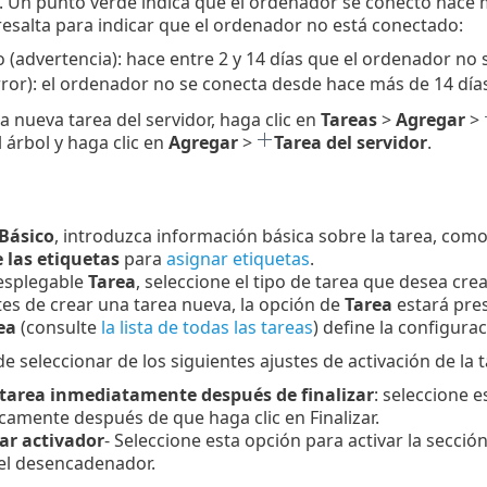
. Un punto verde indica que el ordenador se conectó hace
resalta para indicar que el ordenador no está conectado:
o (advertencia): hace entre 2 y 14 días que el ordenador no 
rror): el ordenador no se conecta desde hace más de 14 días
a nueva tarea del servidor, haga clic en
Tareas
>
Agregar
>
 árbol y haga clic en
Agregar
>
Tarea del servidor
.
Básico
, introduzca información básica sobre la tarea, como
 las etiquetas
para
asignar etiquetas
.
esplegable
Tarea
, seleccione el tipo de tarea que desea crea
tes de crear una tarea nueva, la opción de
Tarea
estará pres
ea
(consulte
la lista de todas las tareas
) define la configura
 seleccionar de los siguientes ajustes de activación de la t
 tarea inmediatamente después de finalizar
: seleccione e
amente después de que haga clic en Finalizar.
ar activador
- Seleccione esta opción para activar la secció
el desencadenador.