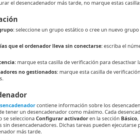
urar el desencadenador más tarde, no marque estas casilla
ación
grupo
: seleccione un grupo estático o cree un nuevo grup
as que el ordenador lleva sin conectarse
: escriba el núm
cencia
: marque esta casilla de verificación para desactivar 
nadores no gestionados
: marque esta casilla de verificaci
s.
denador
sencadenador
contiene información sobre los desencaden
e tener un desencadenador como máximo. Cada desencad
no se selecciona
Configurar activador
en la sección
Básico
,
as sin desencadenadores. Dichas tareas pueden ejecutars
nador más tarde.