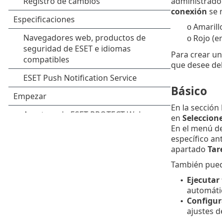
administrado
conexión
se 
Amarill
o
Rojo (e
o
Para crear un
que desee del
Básico
En la sección
en
Seleccione
En el menú d
específico an
apartado
Tar
También puede
Ejecutar
•
automátic
Configur
•
ajustes d