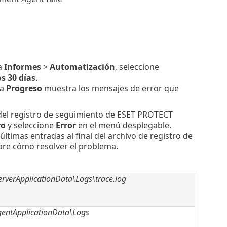
a
Informes
>
Automatización
, seleccione
s 30 días
.
na
Progreso
muestra los mensajes de error que
 del registro de seguimiento de ESET PROTECT
ro
y seleccione
Error
en el menú desplegable.
últimas entradas al final del archivo de registro de
bre cómo resolver el problema.
rverApplicationData\Logs\trace.log
entApplicationData\Logs