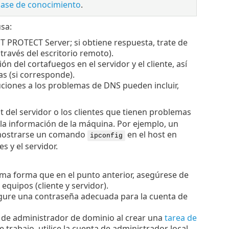
 base de conocimiento
.
sa:
ET PROTECT Server; si obtiene respuesta, trate de
través del escritorio remoto).
n del cortafuegos en el servidor y el cliente, así
s (si corresponde).
luciones a los problemas de DNS pueden incluir,
t del servidor o los clientes que tienen problemas
la información de la máquina. Por ejemplo, un
y mostrarse un comando
en el host en
ipconfig
s y el servidor.
sma forma que en el punto anterior, asegúrese de
equipos (cliente y servidor).
igure una contraseña adecuada para la cuenta de
es de administrador de dominio al crear una
tarea de
e trabajo, utilice la cuenta de administrador local