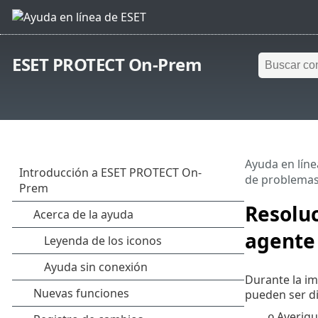
ESET PROTECT On-Prem
Ayuda en líne
de problemas
Resolu
agente
Durante la i
pueden ser di
Averigu
o