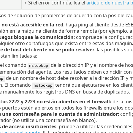
Si el error continúa, lea el
artículo de nuestra
•
asos de solución de problemas de acuerdo con la posible cau
e no está accesible en la red
: haga ping al cliente desde ES
esión en la máquina cliente de forma remota (por ejemplo, a 
fuegos bloquea la comunicación
: compruebe la configuració
quier otro cortafuegos que exista entre estas dos máquina
e de host del cliente no se pudo resolver
: las posibles so
stán limitadas a:
r el comando
de la dirección IP y el nombre de hos
nslookup
ementación del agente. Los resultados deben coincidir con 
de un nombre de host debe resolver a la dirección IP 
up
n. El comando
tendrá que ejecutarse en los cliente
nslookup
 manualmente los registros DNS en busca de duplicados.
os 2222 y 2223 no están abiertos en el firewall:
de la mi
 puertos estén abiertos en todos los firewalls entre los dos 
e una contraseña para la cuenta de administrador
: conf
ador (no utilice una contraseña en blanco).
 de acceso insuficientes
: pruebe a utilizar las credencial
tación del agente
. Si la máquina cliente está en un grupo d