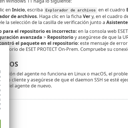
en Windows 11 haga lo siguiente:
lic en
Inicio
, escriba
en el cuadro
Explorador de archivos
ador de archivos
. Haga clic en la ficha
Ver
y, en el cuadro d
le la selección de la casilla de verificación junto a
Asistente
o para el repositorio es incorrecto:
en la consola web ESE
guración avanzada
>
Repositorio
y asegúrese de que la URL
contró el paquete en el repositorio
: este mensaje de erro
epositorio de ESET PROTECT On-Prem. Compruebe su conexió
macOS
d
ntación del agente no funciona en Linux o macOS, el probl
h
quipo cliente y asegúrese de que el daemon SSH se esté eje
y
ón del agente de nuevo.
y
e
o
s
e
e