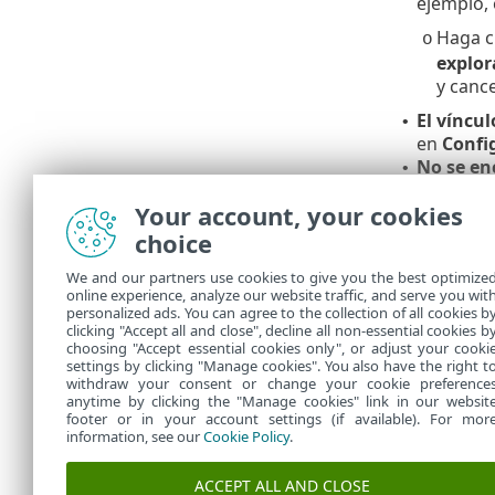
ejemplo, 
Haga c
o
explor
y cance
El víncul
•
en
Confi
No se en
•
con el r
Your account, your cookies
choice
Linux y 
We and our partners use cookies to give you the best optimize
Si la impleme
online experience, analyze our website traffic, and serve you wit
Controle el e
personalized ads. You can agree to the collection of all cookies b
implementaci
clicking "Accept all and close", decline all non-essential cookies b
choosing "Accept essential cookies only", or adjust your cooki
settings by clicking "Manage cookies". You also have the right t
withdraw your consent or change your cookie preference
anytime by clicking the "Manage cookies" link in our websit
footer or in your account settings (if available). For mor
information, see our
Cookie Policy
.
ACCEPT ALL AND CLOSE