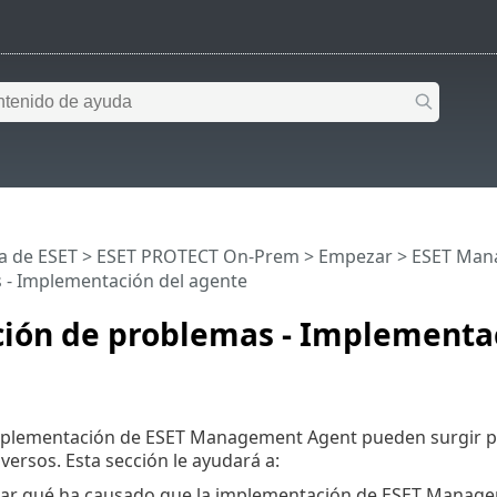
a de ESET
>
ESET PROTECT On-Prem
>
Empezar
>
ESET Man
 - Implementación del agente
ción de problemas - Implementa
mplementación de ESET Management Agent pueden surgir prob
versos. Esta sección le ayudará a:
ar qué ha causado que la implementación de ESET Manage