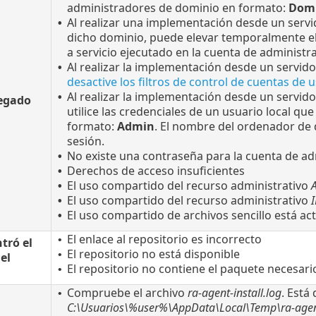
administradores de dominio en formato:
Domi
Al realizar una implementación desde un servi
•
dicho dominio, puede elevar temporalmente el 
a servicio ejecutado en la cuenta de administr
Al realizar la implementación desde un servido
•
desactive los filtros de control de cuentas de
Al realizar la implementación desde un servido
•
egado
utilice las credenciales de un usuario local q
formato:
Admin
. El nombre del ordenador de 
sesión.
No existe una contraseña para la cuenta de a
•
Derechos de acceso insuficientes
•
El uso compartido del recurso administrativo
•
El uso compartido del recurso administrativo
•
El uso compartido de archivos sencillo está ac
•
El enlace al repositorio es incorrecto
•
tró el
El repositorio no está disponible
•
el
El repositorio no contiene el paquete necesari
•
Compruebe el archivo
ra-agent-install.log
. Está
•
C:\Usuarios\%user%\AppData\Local\Temp\ra-agent