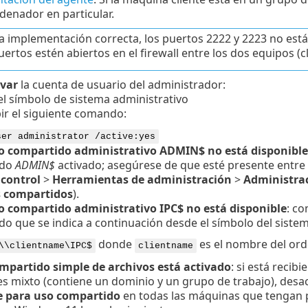
denador en particular.
a implementación correcta, los puertos 2222 y 2223 no está
ertos estén abiertos en el firewall entre los dos equipos (cl
ivar
la cuenta de usuario del administrador:
el símbolo de sistema administrativo
bir el siguiente comando:
ser administrator /active:yes
so compartido administrativo ADMIN$ no está disponible
ido
ADMIN$
activado; asegúrese de que esté presente entre 
 control
>
Herramientas de administración
>
Administrac
 compartidos
).
so compartido administrativo IPC$ no está disponible
: c
o que se indica a continuación desde el símbolo del sistema
donde
es el nombre del ord
\\clientname\IPC$
clientname
ompartido simple de archivos está activado
: si está recib
s mixto (contiene un dominio y un grupo de trabajo), desa
e para uso compartido
en todas las máquinas que tengan 