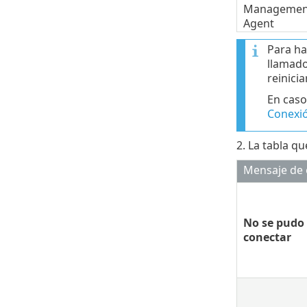
Managemen
Agent
Para ha
llamad
reinici
En caso
Conexió
2. La tabla q
Mensaje de 
No se pudo
conectar