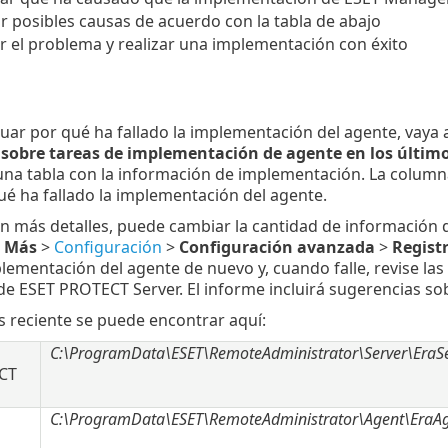
r posibles causas de acuerdo con la tabla de abajo
r el problema y realizar una implementación con éxito
guar por qué ha fallado la implementación del agente, vaya 
sobre tareas de implementación de agente en los último
una tabla con la información de implementación. La colum
ué ha fallado la implementación del agente.
ún más detalles, puede cambiar la cantidad de información
a
Más
>
Configuración
>
Configuración avanzada
>
Regist
plementación del agente de nuevo y, cuando falle, revise las 
e ESET PROTECT Server. El informe incluirá sugerencias so
s reciente se puede encontrar aquí:
C:\ProgramData\ESET\RemoteAdministrator\Server\EraSe
CT
C:\ProgramData\ESET\RemoteAdministrator\Agent\EraAg