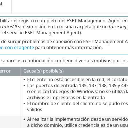
t
bilitar el registro completo del ESET Management Agent en
o
traceAll
sin extensión en la misma carpeta que un
trace.log
ar el servicio ESET Management Agent).
 de surgir problemas de conexión con ESET Management A
n con el agente
para obtener más información.
ue aparece a continuación contiene diversos motivos por los
error
Causa(s) posible(s)
El cliente no está accesible en la red, el cort
•
Los puertos de entrada 135, 137, 138, 139 y 445
•
o en el cortafuegos de Windows: no se utiliza
archivos e impresoras en la entrada
El nombre de cliente del cliente no se pudo r
•
válidos
Al realizar la implementación desde un servido
•
a dicho dominio, utilice credenciales de un u