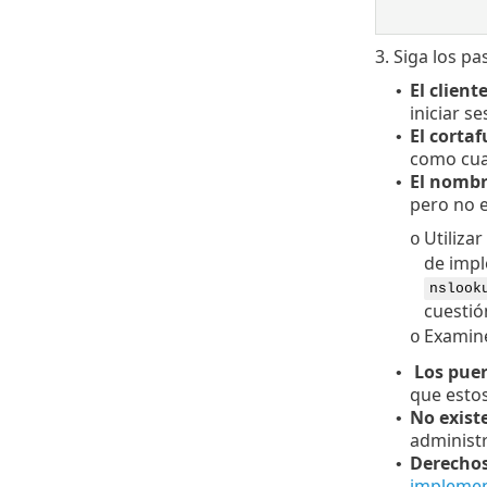
3. Siga los p
El client
•
iniciar s
El corta
•
como cual
El nombr
•
pero no e
Utiliza
o
de impl
nslook
cuestió
Examine
o
Los puert
•
que estos
No exist
•
administr
Derechos
•
implemen