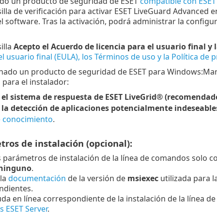
ado un producto de seguridad de ESET
compatible con ESET
illa de verificación para activar ESET LiveGuard Advanced e
el software. Tras la activación, podrá administrar la conf
illa
Acepto el Acuerdo de licencia para el usuario final y 
el usuario final (EULA), los Términos de uso y la Política de
onado un producto de seguridad de ESET para Windows:Marque 
 para el instalador:
 el sistema de respuesta de ESET LiveGrid® (recomendad
 la detección de aplicaciones potencialmente indeseable
e conocimiento
.
ros de instalación (opcional):
os parámetros de instalación de la línea de comandos solo co
ninguno
.
 la
documentación
de la versión de
msiexec
utilizada para 
ndientes.
uda en línea correspondiente de la instalación de la línea 
s ESET Server
.