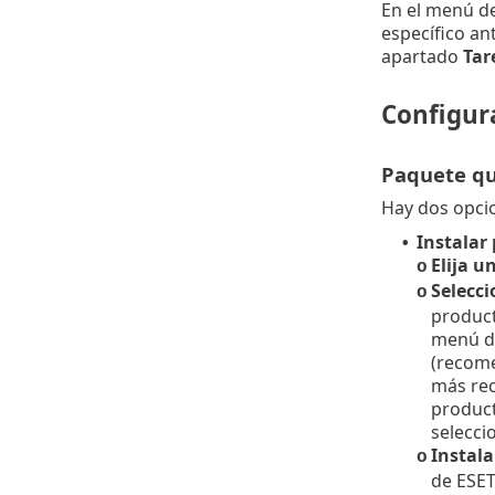
En el menú d
específico an
apartado
Tar
Configur
Paquete qu
Hay dos opci
Instalar
•
Elija u
o
Selecci
o
product
menú d
(recome
más rec
product
selecci
Instala
o
de ESET