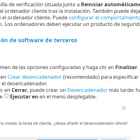
illa de verificación situada junto a
Reiniciar automáticam
l ordenador cliente tras la instalación. También puede dejar
el ordenador cliente. Puede
configurar el comportamiento
s
. Los ordenadores deben ejecutar un producto de segurid
ión de software de terceros
n
umen de las opciones configuradas y haga clic en
Finalizar
.
 en
Crear desencadenador
(recomendado) para especificar d
 el desencadenador.
lic en
Cerrar
, puede crear un
Desencadenador
más tarde: hag
ne
Ejecutar en
en el menú desplegable.