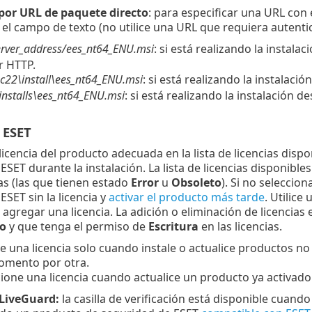
 por URL de paquete directo
: para especificar una URL con 
 el campo de texto (no utilice una URL que requiera autentic
server_address/ees_nt64_ENU.msi
: si está realizando la instal
r HTTP.
\pc22\install\ees_nt64_ENU.msi
: si está realizando la instalaci
:\installs\ees_nt64_ENU.msi
: si está realizando la instalación d
 ESET
licencia del producto adecuada en la lista de licencias dispo
ESET durante la instalación. La lista de licencias disponible
as (las que tienen estado
Error
u
Obsoleto
). Si no seleccio
ESET sin la licencia y
activar el producto más tarde
. Utilice
agregar una licencia. La adición o eliminación de licencias
o
y que tenga el permiso de
Escritura
en las licencias.
e una licencia solo cuando instale o actualice productos no a
omento por otra.
ione una licencia cuando actualice un producto ya activado
 LiveGuard:
la casilla de verificación está disponible cuand