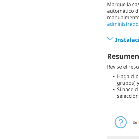
Marque la cas
automático de
manualmente 
administrado
Instalac
Resume
Revise el res
Haga clic
•
grupos) y
Si hace c
•
seleccio