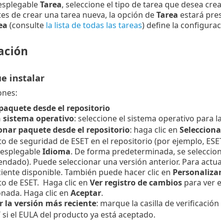
esplegable
Tarea
, seleccione el tipo de tarea que desea crea
tes de crear una tarea nueva, la opción de
Tarea
estará pres
ea
(consulte
la lista de todas las tareas
) define la configura
ación
e instalar
ones:
 paquete desde el repositorio
n sistema operativo
: seleccione el sistema operativo para l
onar paquete desde el repositorio
: haga clic en
Selecciona
o de seguridad de ESET en el repositorio (por ejemplo, ESE
esplegable
Idioma
.
De forma predeterminada, se seleccion
ndado). Puede seleccionar una versión anterior.
Para actua
iente disponible. También puede hacer clic en
Personaliza
o de ESET. Haga clic en
Ver registro de cambios
para ver e
onada. Haga clic en
Aceptar
.
r la versión más reciente
: marque la casilla de verificació
 si el EULA del producto ya está aceptado.