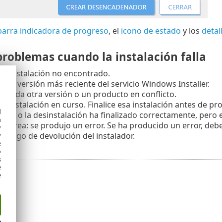
barra indicadora de progreso
, el
icono de estado
y los
detal
problemas cuando la instalación falla
e instalación no encontrado.
ta la versión más reciente del servicio Windows Installer.
stalada otra versión o un producto en conflicto.
ra instalación en curso. Finalice esa instalación antes de pr
d
ación o la desinstalación ha finalizado correctamente, pero e
h
la tarea: se produjo un error. Se ha producido un error, deb
y
 código de devolución del instalador.
y
e
o
s
e
e