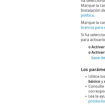
ha seleccion
Marque la cas
Instalación d
política
.
Marque la cas
licencia para 
Si ha selecci
para activarlo
Activar
o
Activar
o
base d
Los parámet
Utilice l
•
básico
y
Consulte
•
correspo
Lea la ay
•
producto