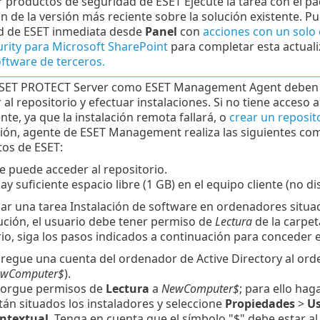
r productos de seguridad de ESET Ejecute la tarea con el pa
ón de la versión más reciente sobre la solución existente. P
d de ESET inmediata desde
Panel
con
acciones con un solo c
rity para Microsoft SharePoint
para completar esta actuali
oftware de terceros.
SET PROTECT Server como ESET Management Agent deben d
al repositorio y efectuar instalaciones. Si no tiene acceso a
nte, ya que la instalación remota fallará, o
crear un reposit
ción, agente de ESET Management realiza las siguientes com
os de ESET:
se puede acceder al repositorio.
hay suficiente espacio libre (1 GB) en el equipo cliente (no d
izar una tarea Instalación de software en ordenadores si
ución, el usuario debe tener permiso de
Lectura
de la carpet
io, siga los pasos indicados a continuación para conceder 
regue una cuenta del ordenador de Active Directory al orde
wComputer$
).
orgue permisos de
Lectura
a
NewComputer$
; para ello hag
tán situados los instaladores y seleccione
Propiedades
>
Us
ntextual
. Tenga en cuenta que el símbolo "$" debe estar al