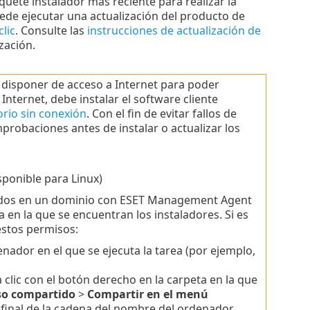
quete instalador más reciente para realizar la
uede ejecutar una actualización del producto de
lic
. Consulte las
instrucciones de actualización de
zación.
isponer de acceso a Internet para poder
 Internet, debe instalar el software cliente
orio sin conexión
. Con el fin de evitar fallos de
probaciones antes de instalar o actualizar los
isponible para Linux)
tuados en un dominio con ESET Management Agent
a en la que se encuentran los instaladores. Si es
estos permisos:
nador en el que se ejecuta la tarea (por ejemplo,
a clic con el botón derecho en la carpeta en la que
o compartido
>
Compartir en el menú
 final de la cadena del nombre del ordenador.