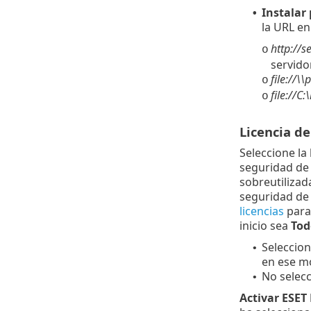
Instalar
•
la URL en
http://
o
servido
file://\
o
file://C
o
Licencia de
Seleccione la 
seguridad de 
sobreutilizad
seguridad de 
licencias
para 
inicio sea
Tod
Seleccion
•
en ese m
No selecc
•
Activar ESET