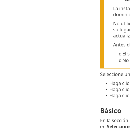
La inst
domini
No util
su lugar
actuali
Antes d
El 
o
No 
o
Seleccione un
Haga clic
•
Haga clic
•
Haga clic
•
Básico
En la sección
en
Seleccione