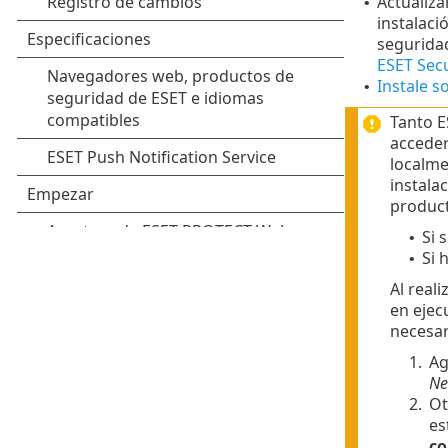
Actualiza
•
instalaci
segurida
ESET Secu
Instale s
•
Tanto E
acceder 
localme
instala
product
Si 
•
Si 
•
Al real
en ejec
necesar
1.
Ag
Ne
2.
Ot
es
co