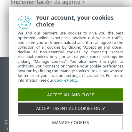
Implementación de agente
>
Implementación local
> Crear instalador
de scripts del agente—
Your account, your cookies
Windows/Linux/macOS
choice
We and our partners use cookies to give you the best
optimized online experience, analyze our website traffic,
and serve you with personalized ads. You can agree to the
collection of all cookies by clicking "Accept all and close",
decline all non-essential cookies by choosing "Accept
essential cookies only", or adjust your cookie settings by
clicking "Manage cookies". You also have the right to
withdraw your consent or change your cookie preferences
Ver sitio para ordenador
anytime by clicking the "Manage cookies" link in our website
footer or in your account settings (if available). For more
End of Life
information, see our
Cookie Policy
.
Base de conocimiento de ESET
Foro de ESET
ACCEPT ALL AND CLOSE
ESET Status Portal
Soporte técnico regional
ACCEPT ESSENTIAL COOKIES ONLY
© 1992 - 2026 ESET, spol. s
Administrar cookies
MANAGE COOKIES
r.o. Todos los derechos
Política de cookies