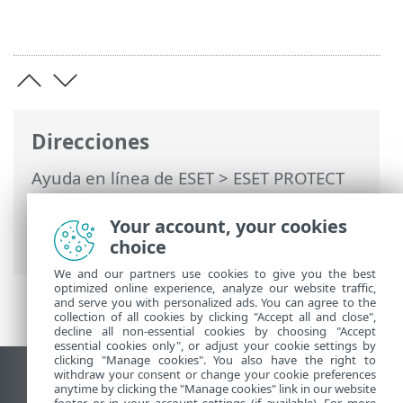
Direcciones
Ayuda en línea de ESET
>
ESET PROTECT
On-Prem
>
Utilización de ESET PROTECT
On-Prem
>
ESET PROTECT On-Prem Menú
Your account, your cookies
principal
>
Más
> Usuarios del ordenador
choice
We and our partners use cookies to give you the best
optimized online experience, analyze our website traffic,
and serve you with personalized ads. You can agree to the
collection of all cookies by clicking "Accept all and close",
decline all non-essential cookies by choosing "Accept
essential cookies only", or adjust your cookie settings by
clicking "Manage cookies". You also have the right to
withdraw your consent or change your cookie preferences
Ver sitio para ordenador
anytime by clicking the "Manage cookies" link in our website