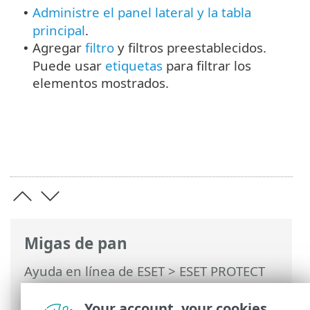
Administre el panel lateral y la tabla
•
principal
.
Agregar
filtro
y filtros preestablecidos.
•
Puede usar
etiquetas
para filtrar los
elementos mostrados.
Migas de pan
Ayuda en línea de ESET
>
ESET PROTECT
On-Prem
>
Usar ESET PROTECT On-Prem
>
ESET PROTECT On-Prem Menú principal
Your account, your cookies