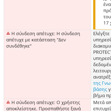
ένα
πρ
του
17 
Η σύνδεση απέτυχε: Η σύνδεση
Ελέγξτε
απέτυχε με κατάσταση "Δεν
υπηρεσί
συνδέθηκε"
διακομι
PROTECT
υπηρεσί
δεδομέ
λειτουρ
ανατρέξ
της Γνω
βάσης
γ
βήμα πρ
Η σύνδεση απέτυχε: Ο χρήστης
Μετά απ
αποκλείστηκε. Προσπαθήστε ξανά
επιτυχεί