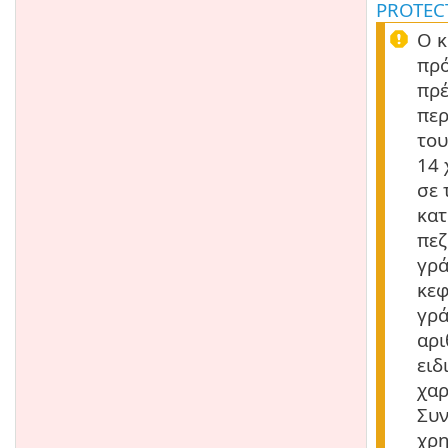
PROTEC
Ο κ
πρ
πρέ
περ
του
14 
σε 
κατ
πεζ
γρά
κεφ
γρά
αρι
ειδ
χαρ
Συν
χρη