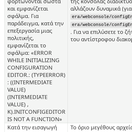
φορτώνονται σωστά
της κονσόλας διαδικτύο
και εμφανίζεται
αλλάζουν δυναμικά (γι
σφάλμα. Για
era/webconsole/configE
παράδειγμα, κατά την
era/webconsole/configE
επεξεργασία μιας
. Για να επιλύσετε το 
πολιτικής,
του αντίστροφου διακο
εμφανίζεται το
σφάλμα: «ERROR
WHILE INITIALIZING
CONFIGURATION
EDITOR.: (TYPEERROR)
: ((INTERMEDIATE
VALUE)
(INTERMEDIATE
VALUE) ,
K).INITCONFIGEDITOR
IS NOT A FUNCTION»
Κατά την εισαγωγή
Το όριο μεγέθους αρχεί