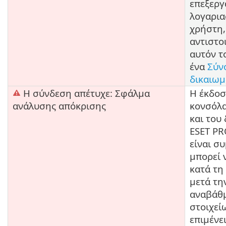
επεξεργ
λογαρια
χρήστη,
αντιστοι
αυτόν τ
ένα
Σύν
δικαιω
Η σύνδεση απέτυχε: Σφάλμα
Η έκδοσ
ανάλυσης απόκρισης
κονσόλα
και του
ESET PR
είναι σ
μπορεί 
κατά τη
μετά τη
αναβάθ
στοιχεί
επιμένει