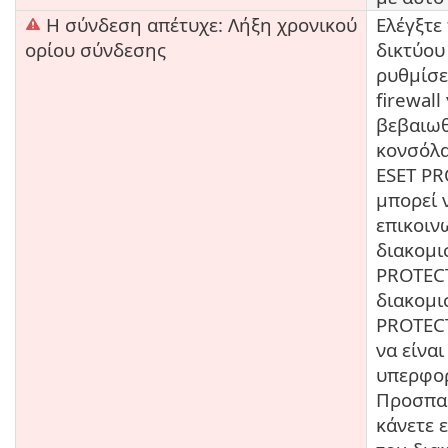
Η σύνδεση απέτυχε: Λήξη χρονικού
Ελέγξτε
ορίου σύνδεσης
δικτύου 
ρυθμίσε
firewall
βεβαιωθ
κονσόλα
ESET P
μπορεί 
επικοιν
διακομι
PROTECT
διακομι
PROTECT
να είναι
υπερφο
Προσπα
κάνετε 