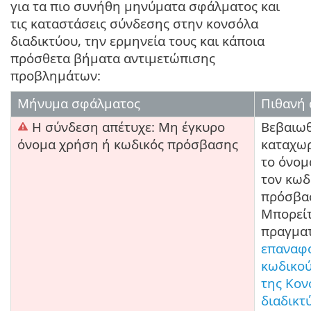
για τα πιο συνήθη μηνύματα σφάλματος και
τις καταστάσεις σύνδεσης στην κονσόλα
διαδικτύου, την ερμηνεία τους και κάποια
πρόσθετα βήματα αντιμετώπισης
προβλημάτων:
Μήνυμα σφάλματος
Πιθανή 
Η σύνδεση απέτυχε: Μη έγκυρο
Βεβαιωθ
όνομα χρήση ή κωδικός πρόσβασης
καταχω
το όνομ
τον κωδ
πρόσβα
Μπορείτ
πραγμα
επαναφ
κωδικο
της Κον
διαδικτ