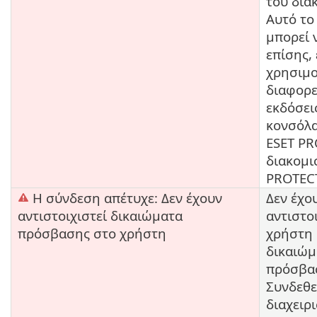
του δια
Αυτό το
μπορεί 
επίσης,
χρησιμο
διαφορε
εκδόσει
κονσόλα
ESET PR
διακομι
PROTEC
Η σύνδεση απέτυχε: Δεν έχουν
Δεν έχο
αντιστοιχιστεί δικαιώματα
αντιστο
πρόσβασης στο χρήστη
χρήστη
δικαιώμ
πρόσβα
Συνδεθε
διαχειρι