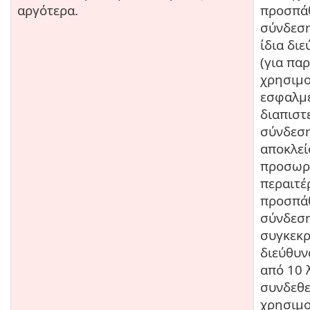
αργότερα.
προσπάθ
σύνδεση
ίδια δι
(για πα
χρησιμ
εσφαλμ
διαπιστ
σύνδεση
αποκλεί
προσωρ
περαιτ
προσπάθ
σύνδεση
συγκεκρ
διεύθυν
από 10 
συνδεθε
χρησιμο