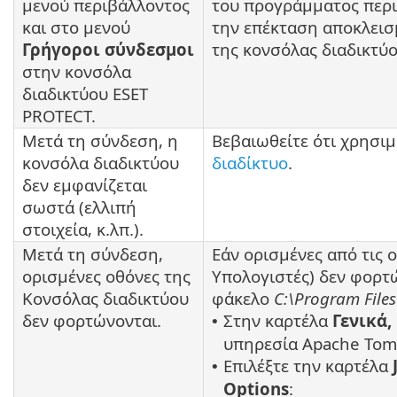
μενού περιβάλλοντος
του προγράμματος περι
και στο μενού
την επέκταση αποκλεισ
Γρήγοροι σύνδεσμοι
της κονσόλας διαδικτύ
στην κονσόλα
διαδικτύου ESET
PROTECT.
Μετά τη σύνδεση, η
Βεβαιωθείτε ότι χρησιμ
κονσόλα διαδικτύου
διαδίκτυο
.
δεν εμφανίζεται
σωστά (ελλιπή
στοιχεία, κ.λπ.).
Μετά τη σύνδεση,
Εάν ορισμένες από τις 
ορισμένες οθόνες της
Υπολογιστές) δεν φορτώ
Κονσόλας διαδικτύου
φάκελο
C:\Program File
δεν φορτώνονται.
Στην καρτέλα
Γενικά,
•
υπηρεσία Apache Tom
Επιλέξτε την καρτέλα
•
Options
: