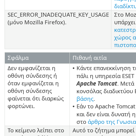
διαδίκτ
SEC_ERROR_INADEQUATE_KEY_USAGE
Στο Mozi
(μόνο Mozilla Firefox).
υπάρχει
κατεστ
χώρος 
πιστοπο
Σφάλμα
Πιθανή αιτία
Δεν εμφανίζεται η
Κάντε επανεκκίνηση 
•
οθόνη σύνδεσης ή
πάλι η υπηρεσία ESE
όταν εμφανίζεται η
Apache Tomcat
. Μετά
οθόνη σύνδεσης
κονσόλας διαδικτύου 
φαίνεται ότι διαρκώς
βάσης
.
φορτώνει.
Εάν το Apache Tomcat
•
και δεν είναι δυνατή
στο
άρθρο της Γνωσι
Το κείμενο λείπει στο
Αυτό το ζήτημα μπορεί