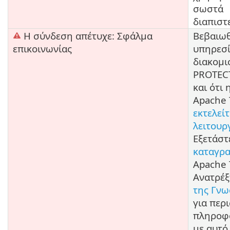
σωστά
διαπιστ
Η σύνδεση απέτυχε: Σφάλμα
Βεβαιωθ
επικοινωνίας
υπηρεσ
διακομι
PROTEC
και ότι
Apache 
εκτελείτ
λειτουρ
Εξετάστ
καταγρ
Apache 
Ανατρέξ
της Γνω
για περ
πληροφο
με αυτό