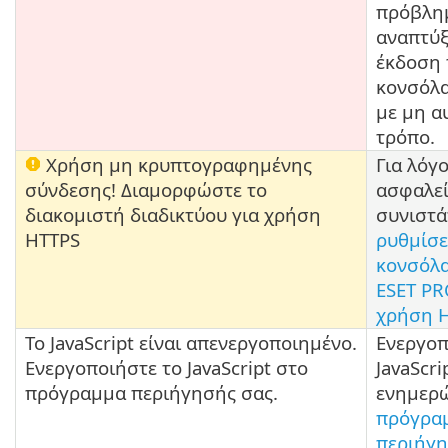
πρόβλη
αναπτύξ
έκδοση 
κονσόλα
με μη α
τρόπο.
Χρήση μη κρυπτογραφημένης
Για λόγ
σύνδεσης! Διαμορφώστε το
ασφαλεί
διακομιστή διαδικτύου για χρήση
συνιστά
HTTPS
ρυθμίσε
κονσόλα
ESET PR
χρήση 
Το JavaScript είναι απενεργοποιημένο.
Ενεργοπ
Ενεργοποιήστε το JavaScript στο
JavaScri
πρόγραμμα περιήγησής σας.
ενημερώ
πρόγρα
περιήγη