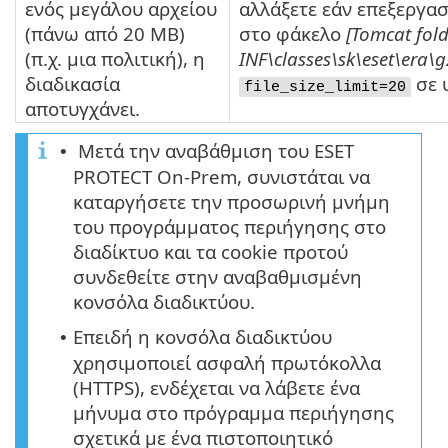
ενός μεγάλου αρχείου
αλλάξετε εάν επεξεργασ
(πάνω από 20 MB)
στο φάκελο
[Tomcat fol
(π.χ. μια πολιτική), η
INF\classes\sk\eset\era\
διαδικασία
σε 
file_size_limit=20
αποτυγχάνει.
Μετά την αναβάθμιση του ESET
•
PROTECT On-Prem, συνιστάται να
καταργήσετε την προσωρινή μνήμη
του προγράμματος περιήγησης στο
διαδίκτυο και τα cookie προτού
συνδεθείτε στην αναβαθμισμένη
κονσόλα διαδικτύου.
Επειδή η κονσόλα διαδικτύου
•
χρησιμοποιεί ασφαλή πρωτόκολλα
(HTTPS), ενδέχεται να λάβετε ένα
μήνυμα στο πρόγραμμα περιήγησης
σχετικά με ένα πιστοποιητικό