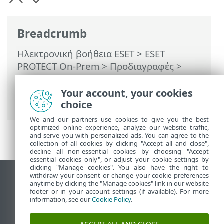
Breadcrumb
Ηλεκτρονική βοήθεια ESET
>
ESET
PROTECT On-Prem
>
Προδιαγραφές
>
Υποστηριζόμενα προγράμματα
περιήγησης στο διαδίκτυο, προϊόντα
Your account, your cookies
ασφάλειας ESET και γλώσσες
choice
We and our partners use cookies to give you the best
optimized online experience, analyze our website traffic,
and serve you with personalized ads. You can agree to the
collection of all cookies by clicking "Accept all and close",
decline all non-essential cookies by choosing "Accept
essential cookies only", or adjust your cookie settings by
clicking "Manage cookies". You also have the right to
withdraw your consent or change your cookie preferences
Προβολή ιστότοπου επιφάνειας εργασίας
anytime by clicking the "Manage cookies" link in our website
footer or in your account settings (if available). For more
End of Life
information, see our
Cookie Policy
.
Γνωσιακή βάση ESET
Ομάδα συζήτησης ESET