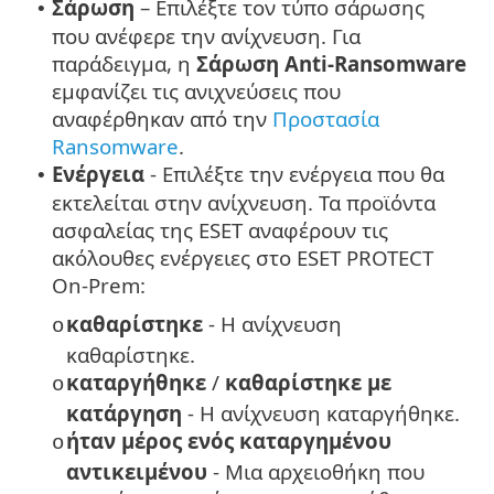
Σάρωση
– Επιλέξτε τον τύπο σάρωσης
•
που ανέφερε την ανίχνευση. Για
παράδειγμα, η
Σάρωση Anti-Ransomware
εμφανίζει τις ανιχνεύσεις που
αναφέρθηκαν από την
Προστασία
Ransomware
.
Ενέργεια
- Επιλέξτε την ενέργεια που θα
•
εκτελείται στην ανίχνευση. Τα προϊόντα
ασφαλείας της ESET αναφέρουν τις
ακόλουθες ενέργειες στο ESET PROTECT
On-Prem:
καθαρίστηκε
- Η ανίχνευση
o
καθαρίστηκε.
καταργήθηκε
/
καθαρίστηκε με
o
κατάργηση
- Η ανίχνευση καταργήθηκε.
ήταν μέρος ενός καταργημένου
o
αντικειμένου
- Μια αρχειοθήκη που