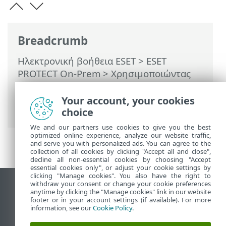
Breadcrumb
Ηλεκτρονική βοήθεια ESET
>
ESET
PROTECT On-Prem
>
Χρησιμοποιώντας
το ESET PROTECT On-Prem
>
ESET
PROTECT On-Prem Κύριο μενού
>
Your account, your cookies
Ανιχνεύσεις
choice
We and our partners use cookies to give you the best
optimized online experience, analyze our website traffic,
and serve you with personalized ads. You can agree to the
collection of all cookies by clicking "Accept all and close",
decline all non-essential cookies by choosing "Accept
essential cookies only", or adjust your cookie settings by
clicking "Manage cookies". You also have the right to
withdraw your consent or change your cookie preferences
Προβολή ιστότοπου επιφάνειας εργασίας
anytime by clicking the "Manage cookies" link in our website
footer or in your account settings (if available). For more
End of Life
information, see our
Cookie Policy
.
Γνωσιακή βάση ESET