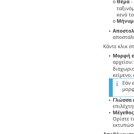
Θέμα
-
o
ταξινό
κενό το
Μήνυμ
o
Αποστολ
•
αποσταλε
Κάντε κλικ σ
Μορφή 
•
αρχείου:
διαχωρισ
κείμενο,
Εάν 
μορφ
Γλώσσα 
•
επιλέχτη
Μέγεθος
•
Ορίστε τ
εκτυπώσε