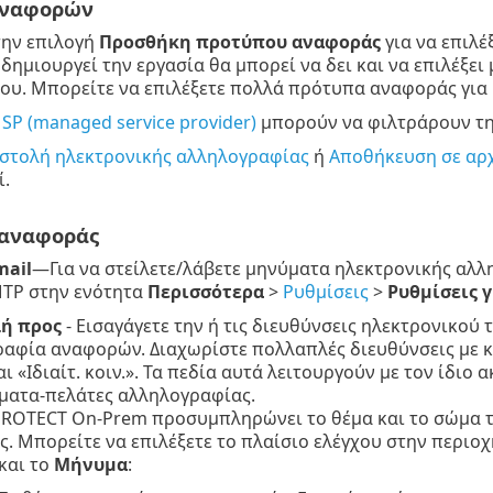
αναφορών
την επιλογή
Προσθήκη προτύπου αναφοράς
για να επιλέ
δημιουργεί την εργασία θα μπορεί να δει και να επιλέξε
ου. Μπορείτε να επιλέξετε πολλά πρότυπα αναφοράς για
SP (managed service provider)
μπορούν να φιλτράρουν τη
στολή ηλεκτρονικής αλληλογραφίας
ή
Αποθήκευση σε αρ
.
αναφοράς
mail
—Για να στείλετε/λάβετε μηνύματα ηλεκτρονικής αλλ
MTP στην ενότητα
Περισσότερα
>
Ρυθμίσεις
>
Ρυθμίσεις 
ή προς
- Εισαγάγετε την ή τις διευθύνσεις ηλεκτρονικο
αφία αναφορών. Διαχωρίστε πολλαπλές διευθύνσεις με κόμ
αι «Ιδιαίτ. κοιν.». Τα πεδία αυτά λειτουργούν με τον ίδι
ατα-πελάτες αλληλογραφίας.
PROTECT On-Prem προσυμπληρώνει το θέμα και το σώμα τ
. Μπορείτε να επιλέξετε το πλαίσιο ελέγχου στην περιο
και το
Μήνυμα
: