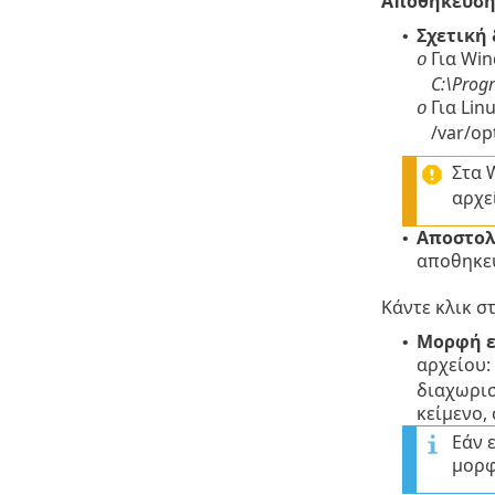
Αποθήκευση 
Σχετική
•
Για Wi
o
C:\Prog
Για Li
o
/var/op
Στα 
αρχε
Αποστολ
•
αποθηκευ
Κάντε κλικ σ
Μορφή 
•
αρχείου:
διαχωρισ
κείμενο,
Εάν 
μορφ