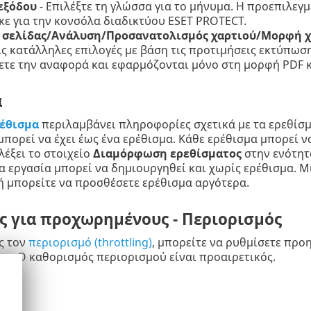
εξόδου
- Επιλέξτε τη γλώσσα για το μήνυμα. Η προεπιλεγ
κε για την κονσόλα διαδικτύου ESET PROTECT.
 σελίδας/Ανάλυση/Προσανατολισμός χαρτιού/Μορφή
ις κατάλληλες επιλογές με βάση τις προτιμήσεις εκτύπωσης
τε την αναφορά και εφαρμόζονται μόνο στη μορφή PDF κ
α
έθισμα
περιλαμβάνει πληροφορίες σχετικά με τα ερεθίσμ
πορεί να έχει έως ένα ερέθισμα. Κάθε ερέθισμα μπορεί ν
λέξει το στοιχείο
Διαμόρφωση ερεθίσματος
στην ενότη
α εργασία μπορεί να δημιουργηθεί και χωρίς ερέθισμα. Μι
ή μπορείτε να προσθέσετε ερέθισμα αργότερα.
ς για προχωρημένους - Περιορισμός
ς τον
περιορισμό (throttling)
, μπορείτε να ρυθμίσετε προ
ε. Ο καθορισμός περιορισμού είναι προαιρετικός.
η