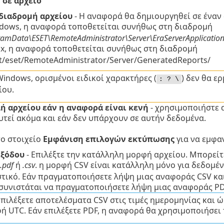
σε αρχείο
 διαδρομή αρχείου
- Η αναφορά θα δημιουργηθεί σε έναν 
ndows, η αναφορά τοποθετείται συνήθως στη διαδρομή
ramData\ESET\RemoteAdministrator\Server\EraServerApplicatio
nux, η αναφορά τοποθετείται συνήθως στη διαδρομή
t/eset/RemoteAdministrator/Server/GeneratedReports/
Windows, ορισμένοι ειδικοί χαρακτήρες (
) δεν θα 
: ? \
ίου.
ή αρχείου εάν η αναφορά είναι κενή
- χρησιμοποιήστε α
τεί ακόμα και εάν δεν υπάρχουν σε αυτήν δεδομένα.
το στοιχείο
Εμφάνιση επιλογών εκτύπωσης
για να εμφα
εξόδου
- Επιλέξτε την κατάλληλη μορφή αρχείου.
Μπορείτε
.pdf
ή
.csv
. η μορφή CSV είναι κατάλληλη μόνο για δεδομέ
τικό. Εάν πραγματοποιήσετε λήψη μιας αναφοράς CSV και
 συνιστάται να πραγματοποιήσετε λήψη μιας αναφοράς PDF 
επιλέξετε αποτελέσματα CSV στις τιμές ημερομηνίας και 
ή UTC. Εάν επιλέξετε PDF, η αναφορά θα χρησιμοποιήσει 