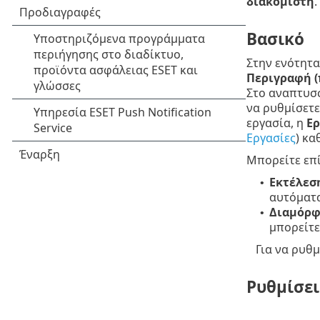
διακομιστή
.
Βασικό
Στην ενότητ
Περιγραφή (
Στο αναπτυσ
να ρυθμίσετε
εργασία, η
Ερ
Εργασίες
) κα
Μπορείτε επί
Εκτέλεσ
•
αυτόματα
Διαμόρφ
•
μπορείτε
Για να ρυθμ
Ρυθμίσει