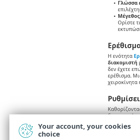
Γλώσσα 
•
επιλέχτη
Μέγεθος
•
Ορίστε τ
εκτυπώσε
Ερέθισμ
Η ενότητα
Ερ
διακομιστή
μ
δεν έχετε επι
ερέθισμα. Μι
χειροκίνητα 
Ρυθμίσει
Καθορίζοντα
δημιουργήσατ
Your account, your cookies
Περίληψ
choice