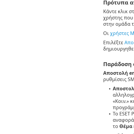
Πρότυπα 
Κάντε κλικ σ
χρήστης που 
στην ομάδα τ
Οι
χρήστες M
Επιλέξτε
Απο
δημιουργηθεί
Παράδοση 
Αποστολή e
ρυθμίσεις S
Αποστολ
•
αλληλογρ
«Κοιν.» κ
προγράμμ
Το ESET 
•
αναφοράς
το
Θέμα