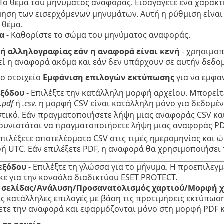
 Το θέμα του μηνύματος αναφοράς. Εισαγάγετε ένα χαρακτη
μηση των εισερχόμενων μηνυμάτων. Αυτή η ρύθμιση είναι 
 θέμα.
α
- Καθορίστε το σώμα του μηνύματος αναφοράς.
ή αλληλογραφίας εάν η αναφορά είναι κενή
- χρησιμοπ
ί η αναφορά ακόμα και εάν δεν υπάρχουν σε αυτήν δεδο
το στοιχείο
Εμφάνιση επιλογών εκτύπωσης
για να εμφα
εξόδου
- Επιλέξτε την κατάλληλη μορφή αρχείου.
Μπορείτε
.pdf
ή
.csv
. η μορφή CSV είναι κατάλληλη μόνο για δεδομέ
τικό. Εάν πραγματοποιήσετε λήψη μιας αναφοράς CSV και
 συνιστάται να πραγματοποιήσετε λήψη μιας αναφοράς PDF 
επιλέξετε αποτελέσματα CSV στις τιμές ημερομηνίας και 
ή UTC. Εάν επιλέξετε PDF, η αναφορά θα χρησιμοποιήσει 
εξόδου
- Επιλέξτε τη γλώσσα για το μήνυμα. Η προεπιλεγ
κε για την κονσόλα διαδικτύου ESET PROTECT.
 σελίδας/Ανάλυση/Προσανατολισμός χαρτιού/Μορφή
ις κατάλληλες επιλογές με βάση τις προτιμήσεις εκτύπωσης
τε την αναφορά και εφαρμόζονται μόνο στη μορφή PDF κ