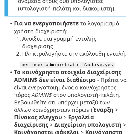
ανάμεσα στους δυο υπολογιστές
(υπολογιστή-πελάτη και διακομιστή).
Για να ενεργοποιήσετε
το λογαριασμό
•
χρήστη διαχειριστή:
1.
Ανοίξτε μια γραμμή εντολής
διαχείρισης
2.
Πληκτρολογήστε την ακόλουθη εντολή:
net user administrator /active:yes
Το κοινόχρηστο στοιχείο διαχείρισης
•
ADMIN$ δεν είναι διαθέσιμο
- Πρέπει να
είναι ενεργοποιημένος ο κοινόχρηστος
πόρος
ADMIN$
στον υπολογιστή-πελάτη.
Βεβαιωθείτε ότι υπάρχει μεταξύ των
άλλων κοινόχρηστων πόρων (
Έναρξη
>
Πίνακας ελέγχου
>
Εργαλεία
διαχείρισης
>
Διαχείριση υπολογιστή
>
Κοινόχρηστοι φάκελοι
>
Κοινόχρηστα