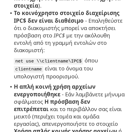
στοιχεία
).
Το κοινόχρηστο στοιχείο διαχείρισης
•
IPC$ δεν είναι διαθέσιμο
- Επαληθεύστε
ότι ο διακομιστής μπορεί να αποκτήσει
πρόσβαση στο
IPC$
με την ακόλουθη
εντολή από τη γραμμή εντολών στο
διακομιστή:
όπου
net use \\clientname\IPC$
είναι το όνομα του
clientname
υπολογιστή προορισμού.
Η απλή κοινή χρήση αρχείων
•
ενεργοποιήθηκε
- Εάν λαμβάνετε μήνυμα
σφάλματος
Η πρόσβαση δεν
επιτρέπεται
και το περιβάλλον σας είναι
μεικτό (περιέχει τομέα και ομάδα
εργασίας), απενεργοποιήστε το στοιχείο
Χρήση απλής κοινής χρήσης αρχείων
ή