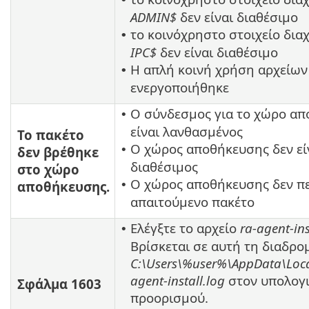
ADMIN$
δεν είναι διαθέσιμο
το κοινόχρηστο στοιχείο δια
•
IPC$
δεν είναι διαθέσιμο
Η απλή κοινή χρήση αρχείων
•
ενεργοποιήθηκε
Ο σύνδεσμος για το χώρο α
•
είναι λανθασμένος
Το πακέτο
Ο χώρος αποθήκευσης δεν εί
•
δεν βρέθηκε
διαθέσιμος
στο χώρο
Ο χώρος αποθήκευσης δεν πε
•
αποθήκευσης.
απαιτούμενο πακέτο
Ελέγξτε το αρχείο
ra-agent-ins
•
Βρίσκεται σε αυτή τη διαδρο
C:\Users\%user%\AppData\Loc
agent-install.log
στον υπολογ
Σφάλμα 1603
προορισμού.