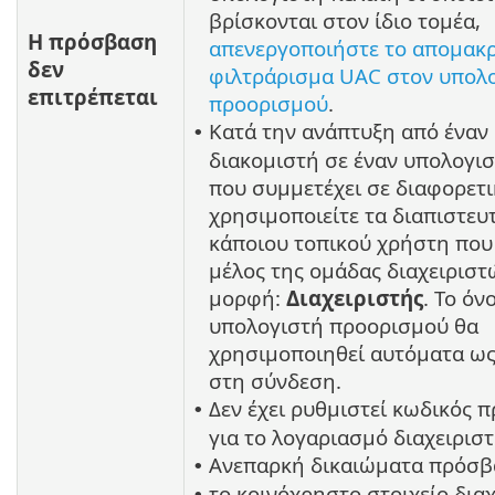
βρίσκονται στον ίδιο τομέα,
Η πρόσβαση
απενεργοποιήστε το απομακ
δεν
φιλτράρισμα UAC στον υπολ
επιτρέπεται
προορισμού
.
Κατά την ανάπτυξη από έναν
•
διακομιστή σε έναν υπολογι
που συμμετέχει σε διαφορετι
χρησιμοποιείτε τα διαπιστευ
κάποιου τοπικού χρήστη που 
μέλος της ομάδας διαχειριστ
μορφή:
Διαχειριστής
. Το όν
υπολογιστή προορισμού θα
χρησιμοποιηθεί αυτόματα ω
στη σύνδεση.
Δεν έχει ρυθμιστεί κωδικός 
•
για το λογαριασμό διαχειρισ
Ανεπαρκή δικαιώματα πρόσ
•
το κοινόχρηστο στοιχείο δια
•