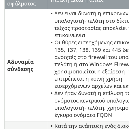
σφάλματος
Δεν είναι δυνατή η επικοινων
•
υπολογιστή-πελάτη στο δίκτυ
τείχος προστασίας αποκλείει
επικοινωνία
Οι θύρες εισερχόμενης επικο
•
135, 137, 138, 139 και 445 δε
ανοιχτές στο firewall του υπ
Αδυναμία
πελάτη ή στο Windows Firewa
σύνδεσης
χρησιμοποιείται η εξαίρεση 
επιτρέπεται η κοινή χρήση
εισερχόμενων αρχείων και ε
Δεν ήταν δυνατή η επίλυση τ
•
ονόματος κεντρικού υπολογι
υπολογιστή-πελάτη, χρησιμο
έγκυρα ονόματα FQDN
Κατά την ανάπτυξη ενός δια
•