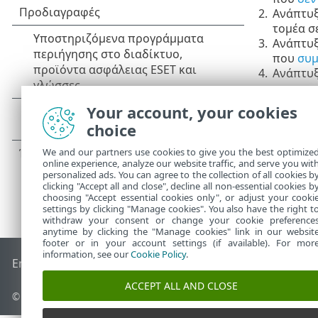
2.
Ανάπτυξ
τομέα σ
3.
Ανάπτυξ
που
συμ
4.
Ανάπτυξ
σε προο
Your account, your cookies
choice
We and our partners use cookies to give you the best optimize
online experience, analyze our website traffic, and serve you wit
personalized ads. You can agree to the collection of all cookies b
clicking "Accept all and close", decline all non-essential cookies b
choosing "Accept essential cookies only", or adjust your cooki
settings by clicking "Manage cookies". You also have the right t
withdraw your consent or change your cookie preference
anytime by clicking the "Manage cookies" link in our websit
footer or in your account settings (if available). For mor
information, see our
Cookie Policy
.
End of Life
Γνωσιακή βάση ESET
Ομάδα συζήτησης ESET
E
ACCEPT ALL AND CLOSE
© 1992 - 2026 ESET, spol. s r.o. - Με την επιφύλαξη παντός δικαιώ