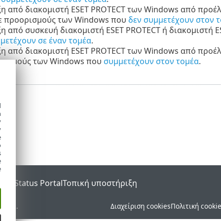
η από διακομιστή ESET PROTECT των Windows από προέλ
ε προορισμούς των Windows που
δεν συμμετέχουν στον 
η από συσκευή διακομιστή ESET PROTECT ή διακομιστή E
μετέχουν σε έναν τομέα
.
η από διακομιστή ESET PROTECT των Windows από προέλ
ρισμούς των Windows που
συμμετέχουν στον τομέα
.
d
h
y
y
e
o
s
e
e
SET Status Portal
Τοπική υποστήριξη
ματος.
Διαχείριση cookies
Πολιτική cooki