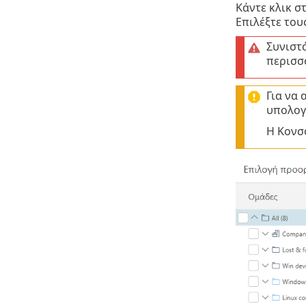
Κάντε κλικ σ
Επιλέξτε του
Συνιστά
περισσ
Για να 
υπολογ
Η Κονσ