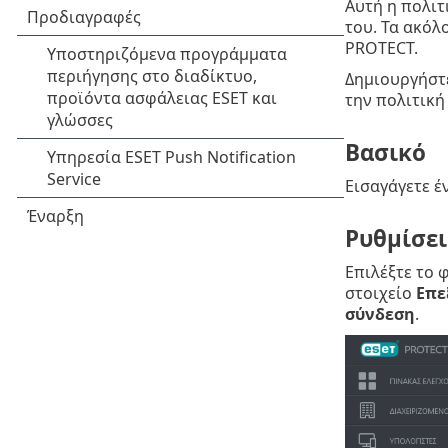
Αυτή η πολιτ
του. Τα ακόλ
PROTECT.
Δημιουργήστε
την πολιτική
Βασικό
Εισαγάγετε έ
Ρυθμίσει
Επιλέξτε το
στοιχείο
Επε
σύνδεση
.