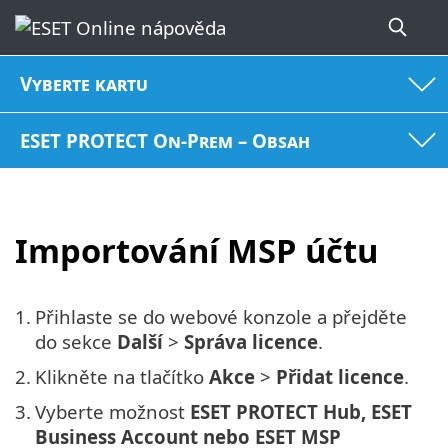
Vyberte kartu
ESET PROTECT On-Prem – Obsah
Importování MSP účtu
1.
Přihlaste se do webové konzole a přejděte
do sekce
Další
>
Správa licence
.
2.
Klikněte na tlačítko
Akce
>
Přidat licence
.
3.
Vyberte možnost
ESET PROTECT Hub, ESET
Business Account nebo ESET MSP