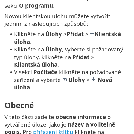
sekci
O programu
.
Novou klientskou úlohu můžete vytvořit
jedním z následujících způsobů:
Klikněte na
Úlohy
>
Přidat
>
Klientská
•
úloha
.
Klikněte na
Úlohy
, vyberte si požadovaný
•
typ úlohy, klikněte na
Přidat
>
Klientská úloha
.
V sekci
Počítače
klikněte na požadované
•
zařízení a vyberte
Úlohy
>
Nová
úloha
.
Obecné
V této části zadejte
obecné informace
o
vytvářené úloze, jako je
název a volitelně
popis
. Pro
přiřazení štítku
klikněte na