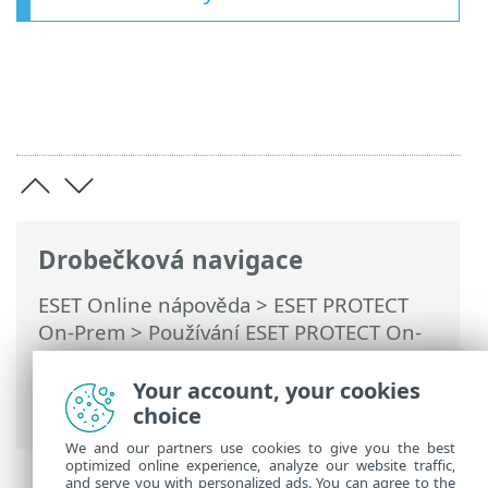
Drobečková navigace
ESET Online nápověda
>
ESET PROTECT
On-Prem
>
Používání ESET PROTECT On-
Prem
>
Hlavní menu ESET PROTECT On-
Prem
>
Úlohy
>
Klientské úlohy
>
Your account, your cookies
Aktualizace modulů
choice
We and our partners use cookies to give you the best
optimized online experience, analyze our website traffic,
and serve you with personalized ads. You can agree to the