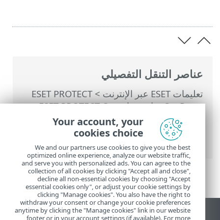
عناصر التنقل التفصيلي
تعليمات ESET عبر الإنترنت
>
ESET PROTECT
On-Prem
>
استخدام ‎ESET PROTECT On-
Prem
>
موفرات ESET PROTECT On-Prem
Your account, your
للخدمات المدارة
>
عملية النشر لـ MSP
> نشر
cookies choice
العامل عن بُعد
We and our partners use cookies to give you the best
optimized online experience, analyze our website traffic,
and serve you with personalized ads. You can agree to the
collection of all cookies by clicking "Accept all and close",
decline all non-essential cookies by choosing "Accept
essential cookies only", or adjust your cookie settings by
clicking "Manage cookies". You also have the right to
withdraw your consent or change your cookie preferences
anytime by clicking the "Manage cookies" link in our website
عرض موقع سطح المكتب
footer or in your account settings (if available). For more