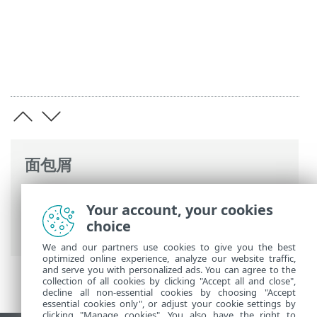
面包屑
ESET 联机帮助
>
ESET PROTECT On-Prem
>
Your account, your cookies
开始使用
>
ESET PROTECT Web 控制台
>
choice
ESET PROTECT On-Prem 导览
We and our partners use cookies to give you the best
optimized online experience, analyze our website traffic,
and serve you with personalized ads. You can agree to the
collection of all cookies by clicking "Accept all and close",
decline all non-essential cookies by choosing "Accept
essential cookies only", or adjust your cookie settings by
clicking "Manage cookies". You also have the right to