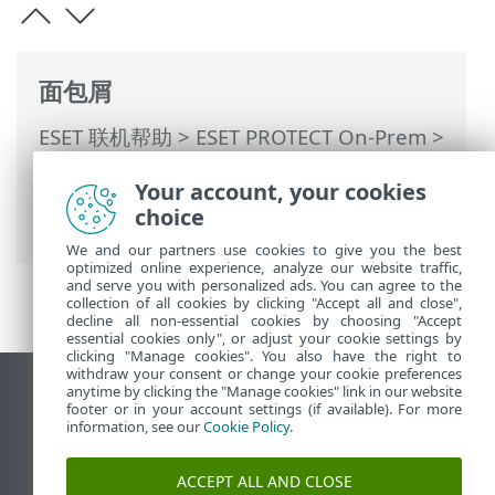
面包屑
ESET 联机帮助
>
ESET PROTECT On-Prem
>
使用 ESET PROTECT On-Prem
>
适用于托
Your account, your cookies
管服务提供商的 ESET PROTECT On-Prem
>
choice
MSP 状态概述
We and our partners use cookies to give you the best
optimized online experience, analyze our website traffic,
and serve you with personalized ads. You can agree to the
collection of all cookies by clicking "Accept all and close",
decline all non-essential cookies by choosing "Accept
essential cookies only", or adjust your cookie settings by
clicking "Manage cookies". You also have the right to
withdraw your consent or change your cookie preferences
anytime by clicking the "Manage cookies" link in our website
查看桌面站点
footer or in your account settings (if available). For more
End of Life
information, see our
Cookie Policy
.
ESET 知识库
ACCEPT ALL AND CLOSE
ESET 论坛