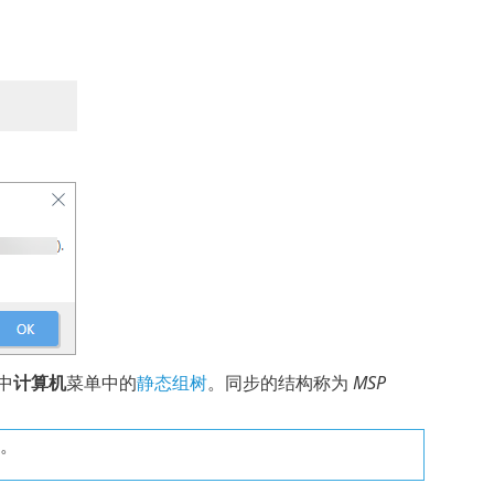
台中
计算机
菜单中的
静态组树
。同步的结构称为
MSP
时。