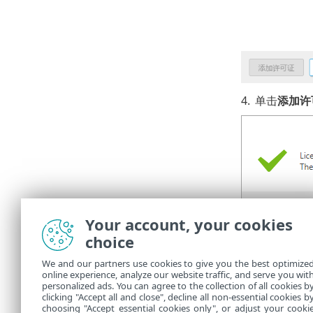
4.
单击
添加许
Your account, your cookies
choice
5.
ESET PR
树
。
We and our partners use cookies to give you the best optimize
online experience, analyze our website traffic, and serve you wit
导入具
personalized ads. You can agree to the collection of all cookies b
clicking "Accept all and close", decline all non-essential cookies b
choosing "Accept essential cookies only", or adjust your cooki