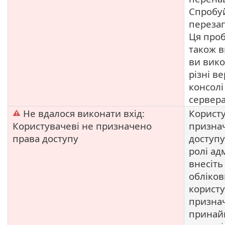
Спробу
перезап
Ця про
також в
ви вико
різні ве
консолі
сервера
Не вдалося виконати вхід:
Користу
Користувачеві не призначено
призна
права доступу
доступу
ролі ад
внесіть
обліков
користу
призна
принай