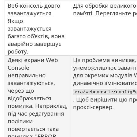
Веб-консоль довго
Для обробки великого 
завантажується.
пам’яті. Перегляньте 
Якщо
завантажується
багато об’єктів, вона
аварійно завершує
роботу.
Деякі екрани Web
Ця проблема виникає,
Console
унеможливлює заванта
неправильно
для окремих модулів 
завантажуються,
динамічно змінюватис
через що
era/webconsole/configE
відображається
. Щоб вирішити цю пр
помилка. Наприклад,
проксі-сервер.
під час редагування
політики
повертається така
помилка: "ERROR