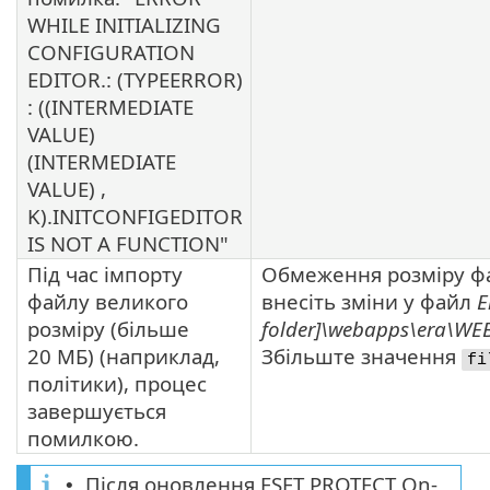
WHILE INITIALIZING
CONFIGURATION
EDITOR.: (TYPEERROR)
: ((INTERMEDIATE
VALUE)
(INTERMEDIATE
VALUE) ,
K).INITCONFIGEDITOR
IS NOT A FUNCTION"
Під час імпорту
Обмеження розміру фа
файлу великого
внесіть зміни у файл
E
розміру (більше
folder]\webapps\era\WEB
20 МБ) (наприклад,
Збільште значення
fi
політики), процес
завершується
помилкою.
Після оновлення ESET PROTECT On-
•