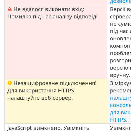
дозволі
Не вдалося виконати вхід:
Версії 
Помилка під час аналізу відповіді
сервера
не сумі
під час 
оновле
компон
проблем
розгорн
версію 
вручну.
Незашифроване підключення!
З мірку
Для використання HTTPS
рекоме
налаштуйте веб-сервер.
налашт
консоль
для ви
HTTPS
.
JavaScript вимкнено. Увімкніть
Увімкніт