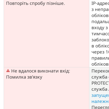
Повторіть спробу пізніше.
IP-адре
з непр
обліко
подаль
входу з 
тимчас
заблоко
в облік
через 1
правил
обліко
Не вдалося виконати вхід:
Переко
Помилка зв’язку
служба 
PROTEC
служба 
запуще
належн
Перегл