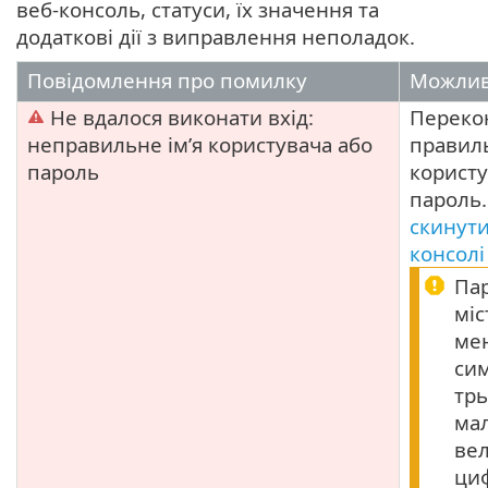
веб-консоль, статуси, їх значення та
додаткові дії з виправлення неполадок.
Повідомлення про помилку
Можлив
Не вдалося виконати вхід:
Переко
неправильне ім’я користувача або
правиль
пароль
користу
пароль
скинути
консолі
Па
міс
ме
сим
трь
мал
вел
ци