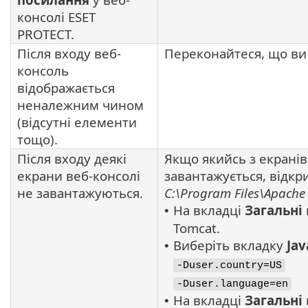
консолі ESET
PROTECT.
Після входу веб-
Переконайтеся, що ви
консоль
відображається
неналежним чином
(відсутні елементи
тощо).
Після входу деякі
Якщо якийсь з екранів
екрани веб-консолі
завантажується, відк
не завантажуються.
C:\Program Files\Apache
На вкладці
Загальні
•
Tomcat.
Виберіть вкладку
Jav
•
-Duser.country=US
-Duser.language=en
На вкладці
Загальні
•