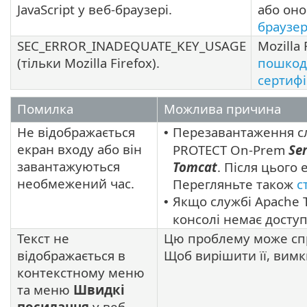
JavaScript у веб-браузері.
або оно
браузе
SEC_ERROR_INADEQUATE_KEY_USAGE
Mozilla 
(тільки Mozilla Firefox).
пошкод
сертифі
Помилка
Можлива причина
Не відображається
Перезавантаження с
•
екран входу або він
PROTECT On-Prem
Se
завантажуються
Tomcat
. Після цього
необмежений час.
Перегляньте також
с
Якщо службі Apache 
•
консолі немає доступ
Текст не
Цю проблему може сп
відображається в
Щоб вирішити її, вимк
контекстному меню
та меню
Швидкі
посилання
у веб-