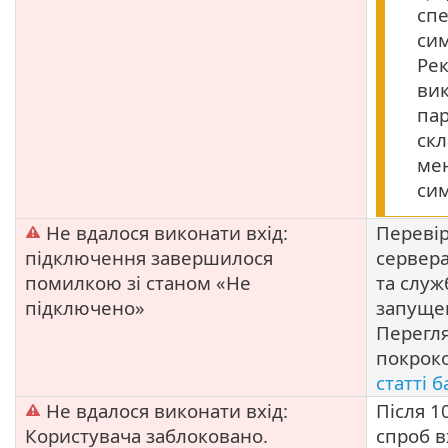
спе
си
Ре
ви
па
скл
мен
сим
Не вдалося виконати вхід:
Перевір
підключення завершилося
сервера
помилкою зі станом «Не
та служ
підключено»
запущен
Перегл
покроко
статті 
Не вдалося виконати вхід:
Після 1
Користувача заблоковано.
спроб в