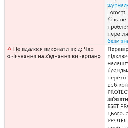
журнал
Tomcat.
більше
пробле
перегл
бази зн
Не вдалося виконати вхід: Час
Переві
очікування на з’єднання вичерпано
підклю
налашт
брандм
переко
веб-кон
PROTEC
зв’язат
ESET PR
цього, 
PROTEC
перена