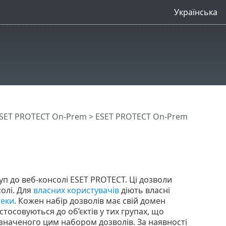
Українська
SET PROTECT On-Prem
>
ESET PROTECT On-Prem
уп до веб-консолі ESET PROTECT. Ці дозволи
олі. Для
власних користувачів
діють власні
пеки
. Кожен набір дозволів має свій домен
астосовуються до об’єктів у тих групах, що
значеного цим набором дозволів. За наявності