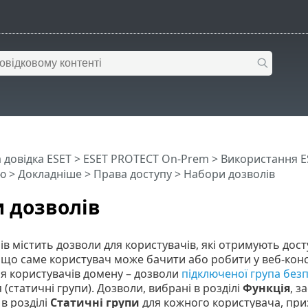
 довідка ESET
>
ESET PROTECT On-Prem
>
Використання E
ю
>
Докладніше
>
Права доступу
> Набори дозволів
 дозволів
ів містить дозволи для користувачів, які отримують дост
що саме користувач може бачити або робити у веб-конс
ля користувачів домену – дозволи
підключеної група без
 (статичні групи). Дозволи, вибрані в розділі
Функція
, з
в розділі
Статичні групи
для кожного користувача, при