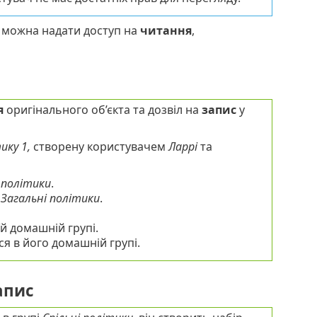
ж можна надати доступ на
читання
,
я
оригінального об’єкта та дозвіл на
запис
у
ику 1,
створену користувачем
Ларрі
та
 політики
.
і
Загальні політики
.
їй домашній групі.
ться в його домашній групі.
апис