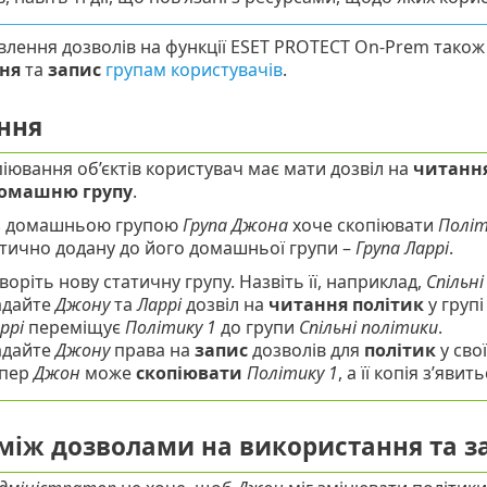
влення дозволів на функції ESET PROTECT On-Prem тако
ня
та
запис
групам користувачів
.
ння
іювання об’єктів користувач має мати дозвіл на
читанн
омашню групу
.
з домашньою групою
Група Джона
хоче скопіювати
Політ
тично додану до його домашньої групи –
Група Ларрі
.
воріть нову статичну групу. Назвіть її, наприклад,
Спільні
адайте
Джону
та
Ларрі
дозвіл на
читання
політик
у груп
ррі
переміщує
Політику 1
до групи
Спільні політики
.
адайте
Джону
права на
запис
дозволів для
політик
у сво
епер
Джон
може
скопіювати
Політику 1
, а її копія з’яви
 між дозволами на використання та з