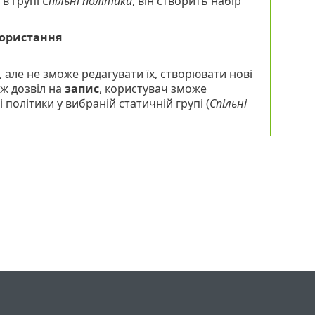
 в групі
Спільні політики
, він створить набір
ористання
 але не зможе редагувати їх, створювати нові
ож дозвіл на
запис
, користувач зможе
 політики у вибраній статичній групі (
Спільні