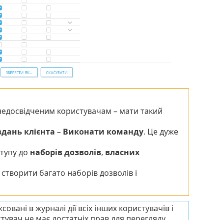
едосвідченим користувачам – мати такий
вдань клієнта
–
Виконати команду
. Це дуже
ступу до
наборів дозволів
,
власних
створити багато наборів дозволів і
вані в журналі дії всіх інших користувачів і
стувач не має достатніх прав для перегляду.