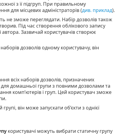
ожної з її підгруп. При правильному
ня для місцевих адміністраторів (
див. приклад
).
ть не зможе переглядати. Набір дозволів також
творив. Під час створення облікового запису
і автора. Зазвичай користувачів створює
аборів дозволів одному користувачу, він
ння всіх наборів дозволів, призначених
ин для домашньої групи з повними дозволами та
ання комп’ютерів і груп. Цей користувач зможе
пи.
групі, він може запускати об’єкти з однієї
упу
користувачі можуть вибрати статичну групу