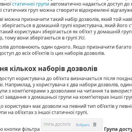
евної
статичної групи
автоматично надається доступ до к
 статичних груп можна створити відокремлені відгалужен
і можна призначити такий набір дозволів, який той наві
зберігається в домашній групі користувача, який його с
такий користувач зберігається як об’єкт у домашній груп
р, тому вони зберігаються в групі
Усі
.
лів доповнюють один одного. Якщо призначити багато н
ступ до всіх об’єктів із цих наборів дозволів.
я кількох наборів дозволів
оступ користувача до об’єкта визначається після поєдна
і. Наприклад, у користувача є два набори дозволів, од
упи з комп’ютерами з дозволами на читання та використ
сі завдання з домашньої групи на комп’ютерах іншої гру
 користувач має дозволи на певний тип об’єктів у певній 
пи на об’єктах з іншої статичної групі.
ю кнопки фільтра
Група дост