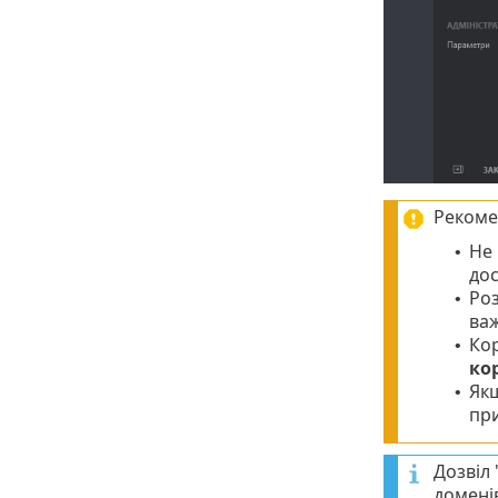
Рекомен
Не 
•
дос
Роз
•
важ
Кор
•
ко
Якщ
•
при
Дозвіл 
доменів