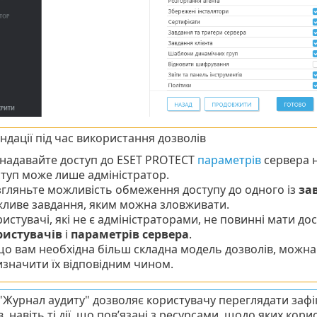
дації під час використання дозволів
надавайте доступ до ESET PROTECT
параметрів
сервера н
туп може лише адміністратор.
гляньте можливість обмеження доступу до одного із
за
ливе завдання, яким можна зловживати.
истувачі, які не є адміністраторами, не повинні мати до
ристувачів
і
параметрів сервера
.
о вам необхідна більш складна модель дозволів, можна 
значити їх відповідним чином.
"Журнал аудиту" дозволяє користувачу переглядати зафіксо
, навіть ті дії, що пов’язані з ресурсами, щодо яких кори