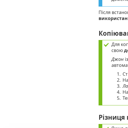
Після встано
використан
Копіюва
Для коп
свою
д
Джон
і
автома
1.
Ст
2.
Н
3.
Ла
4.
Н
5.
Т
Різниця