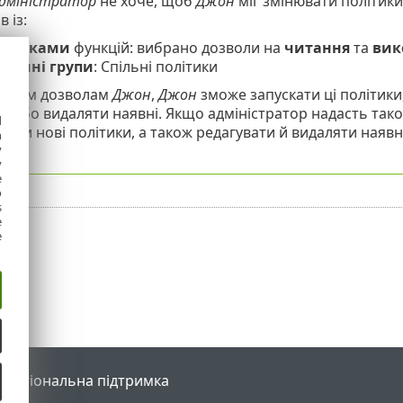
дміністратор
не хоче, щоб
Джон
міг змінювати політики
в із:
літиками
функцій: вибрано дозволи на
читання
та
вик
атичні групи
: Спільні політики
и цим дозволам
Джон
,
Джон
зможе запускати ці політики,
и або видаляти наявні. Якщо адміністратор надасть так
d
ати нові політики, а також редагувати й видаляти наявні
h
y
ки
).
y
e
o
s
e
e
l
Регіональна підтримка