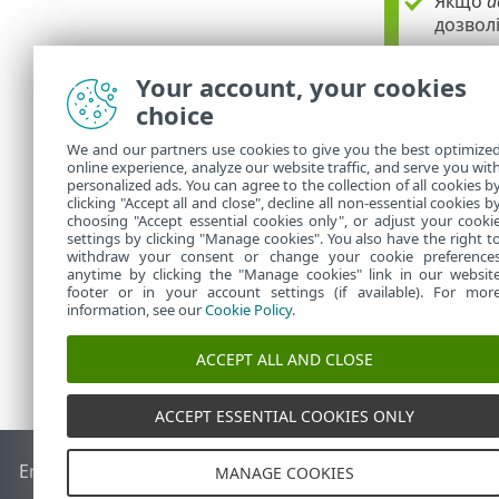
Якщо
а
дозволі
По
•
Your account, your cookies
Ст
•
choice
Завдяк
політик
We and our partners use cookies to give you the best optimize
створюв
online experience, analyze our website traffic, and serve you wit
personalized ads. You can agree to the collection of all cookies b
політи
clicking "Accept all and close", decline all non-essential cookies b
choosing "Accept essential cookies only", or adjust your cooki
settings by clicking "Manage cookies". You also have the right t
withdraw your consent or change your cookie preference
anytime by clicking the "Manage cookies" link in our websit
footer or in your account settings (if available). For mor
information, see our
Cookie Policy
.
ACCEPT ALL AND CLOSE
ACCEPT ESSENTIAL COOKIES ONLY
End of Life
База знань ESET
Форум ESET
ESET Status Porta
MANAGE COOKIES