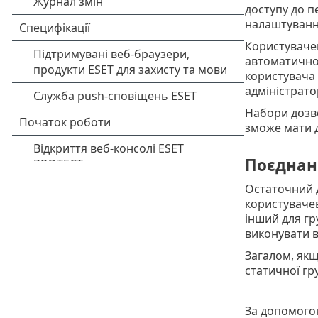
доступу до п
налаштуванні
Користувачев
автоматично 
користувача 
адміністрато
Набори дозво
зможе мати до
Поєднанн
Остаточний д
користувачев
інший для гр
виконувати в
Загалом, якщо
статичної гру
За допомого