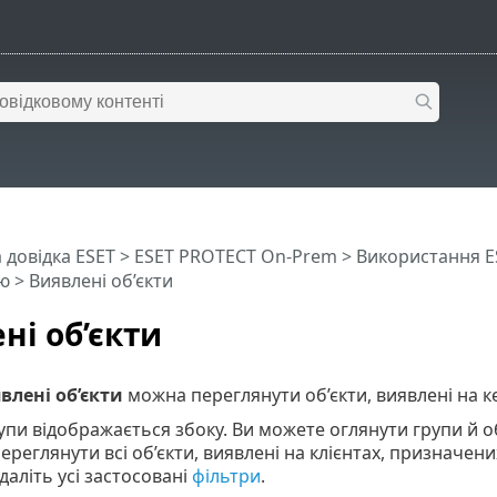
 довідка ESET
>
ESET PROTECT On-Prem
>
Використання E
ю
> Виявлені об’єкти
ні об’єкти
влені об’єкти
можна переглянути об’єкти, виявлені на 
упи відображається збоку. Ви можете оглянути групи й об
ереглянути всі об’єкти, виявлені на клієнтах, призначен
идаліть усі застосовані
фільтри
.