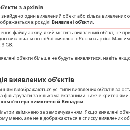
б’єкти з архівів
і знайдено один виявлений об’єкт або кілька виявлених об
дображається в розділі
Виявлені об’єкти
.
ння файлу архіву, який містить виявлений об’єкт, не п
но виключати потрібні виявлені об’єкти в архіві. Максима
 3 GB.
явлені об’єкти більше не будуть виявлятися, навіть якщо
ія виявлених об’єктів
нням відображаються усі типи виявлених об’єктів за оста
а фільтрувати за кількома вказаними нижче критеріями
 комп’ютера вимкнено й Випадки
.
фільтри ввімкнено за замовчуванням. Якщо виявлені об’є
му меню, але не відображаються в списку виявлених об’є