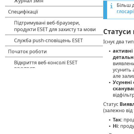
Більш д
глосарі
Статуси 
Існує два тип
активні 
•
детальн
виявлени
усунить 
але зали
Усунені 
•
сканува
відфільт
Статус
Виявл
(залежно від
Так
: про
•
Ні
: прод
•