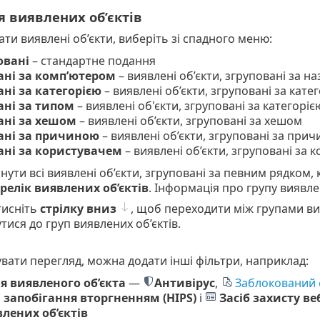
я виявлених об’єктів
ти виявлені об’єкти, виберіть зі спадного меню:
овані
– стандартне подання
ані за комп’ютером
– виявлені об’єкти, згруповані за 
ні за категорією
– виявлені об’єкти, згруповані за кат
ані за типом
– виявлені об'єкти, згруповані за категорі
ані за хешом
– виявлені об’єкти, згруповані за хешом
ані за причиною
– виявлені об’єкти, згруповані за при
ані за користувачем
– виявлені об’єкти, згруповані за 
ути всі виявлені об’єкти, згруповані за певним рядком, 
релік виявлених об’єктів
. Інформація про групу виявл
тисніть
стрілку вниз
, щоб переходити між групами ви
ися до груп виявлених об’єктів.
вати перегляд, можна додати інші фільтри, наприклад:
я виявленого об’єкта
—
Антивірус
,
Заблокований
 запобігання вторгненням (HIPS)
і
Засіб захисту ве
лених об’єктів