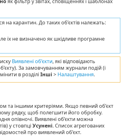
ено
як фільтр у звітах, сповіщеннях і шаблонах
ся на карантин. До таких об’єктів належать:
 але їх не визначено як шкідливе програмне
писку
Виявлені об’єкти
, які відповідають
’єкту). За замовчуванням журнали подій (і
мінити в розділі
Інші
>
Налаштування
.
сом та іншими критеріями. Якщо певний об’єкт
дному рядку, щоб полегшити його обробку.
дня опівночі. Виявлені об’єкти можна
тів) у стовпці
Усунені
. Список агрегованих
 відомостей про виявлений об’єкт.