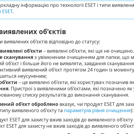
окладну інформацію про технології ESET і типи виявлених
ї ESET
.
виявлених об’єктів
и виявлених об’єктів відповідно до статусу:
виявлені об’єкти
– виявлені об’єкти, які ще не очищено
е сканування
з увімкненим очищенням для папки, що мі
й об’єкт і більше його не виявляти, завдання скануван
активний виявлений об’єкт протягом 24 годин із моменту
шиться неусуненим;
об’єкти
– це виявлені об’єкти, які користувач позначив я
ння
. Пристрої з виявленими об’єктами, які позначено як
рованому списку результатів до виконання сканування.
ений об’єкт оброблено
вказує, чи продукт ESET для зах
 типу виявленого об’єкту та
параметрів рівня очищення
):
дукт ESET для захисту вжив заходів до виявленого об’єкт
укт ESET для захисту не вжив заходів до виявленого об’єкт