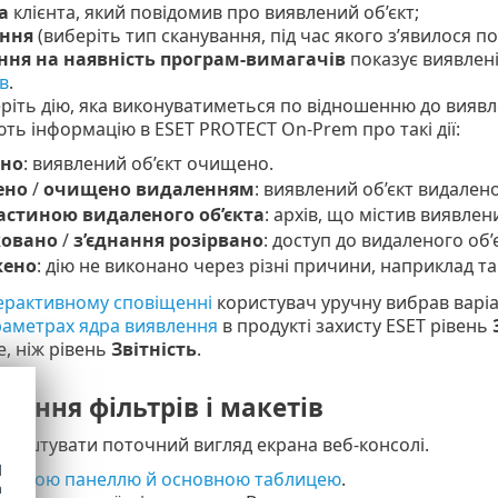
а
клієнта, який повідомив про виявлений об’єкт;
ння
(виберіть тип сканування, під час якого з’явилося п
ння на наявність програм-вимагачів
показує виявлені
в
.
еріть дію, яка виконуватиметься по відношенню до виявл
ть інформацію в ESET PROTECT On-Prem про такі дії:
но
: виявлений об’єкт очищено.
ено
/
очищено видаленням
: виявлений об’єкт видалено
астиною видаленого об’єкта
: архів, що містив виявлен
ковано
/
з’єднання розірвано
: доступ до видаленого об’
жено
: дію не виконано через різні причини, наприклад так
ерактивному сповіщенні
користувач уручну вибрав варіа
аметрах ядра виявлення
в продукті захисту ESET рівень
, ніж рівень
Звітність
.
ання фільтрів і макетів
лаштувати поточний вигляд екрана веб-консолі.
d
 бічною панеллю й основною таблицею
.
h