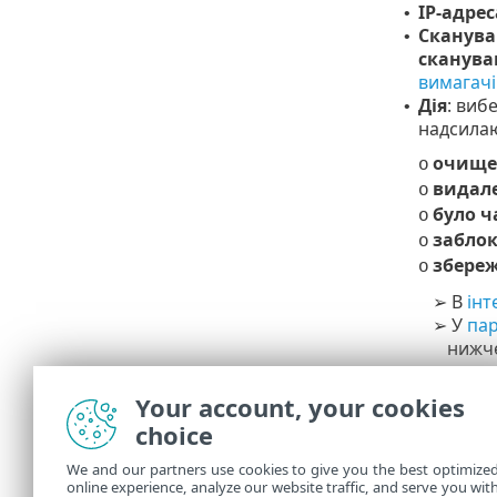
IP-адрес
•
Сканува
•
сканува
вимагачі
Дія
: виб
•
надсилаю
очище
o
видал
o
було ч
o
забло
o
збере
o
В
інт
➢
У
пар
➢
нижче
Налаштув
Your account, your cookies
choice
Ви можете на
We and our partners use cookies to give you the best optimize
Керуйте
•
online experience, analyze our website traffic, and serve you wit