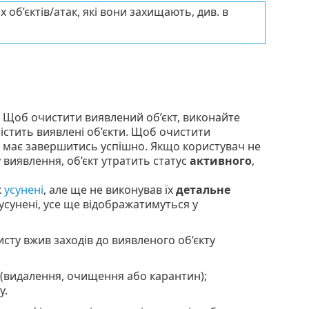
 об’єктів/атак, які вони захищають, див. в
. Щоб очистити виявлений об’єкт, виконайте
стить виявлені об’єкти. Щоб очистити
ня має завершитись успішно. Якщо користувач не
 виявлення, об’єкт утратить статус
активного
,
к
усунені
, але ще не виконував їх
детальне
 усунені, усе ще відображатимуться у
исту вжив заходів до виявленого об’єкту
у (видалення, очищення або карантин);
у.