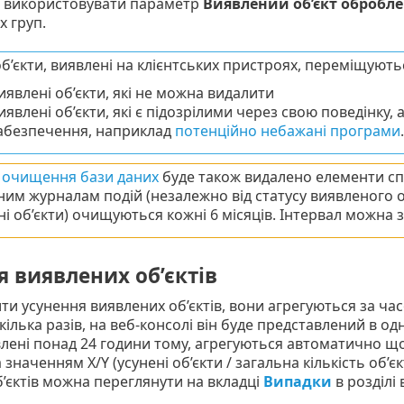
 використовувати параметр
Виявлений об’єкт обробл
 груп.
об’єкти, виявлені на клієнтських пристроях, переміщують
иявлені об’єкти, які не можна видалити
иявлені об’єкти, які є підозрілими через свою поведінку,
абезпечення, наприклад
потенційно небажані програми
.
с
очищення бази даних
буде також видалено елементи с
им журналам подій (незалежно від статусу виявленого об
і об’єкти) очищуються кожні 6 місяців. Інтервал можна з
я виявлених об’єктів
и усунення виявлених об’єктів, вони агрегуються за ча
кілька разів, на веб-консолі він буде представлений в о
влені понад 24 години тому, агрегуються автоматично що
значенням X/Y (усунені об’єкти / загальна кількість об’єк
’єктів можна переглянути на вкладці
Випадки
в розділі