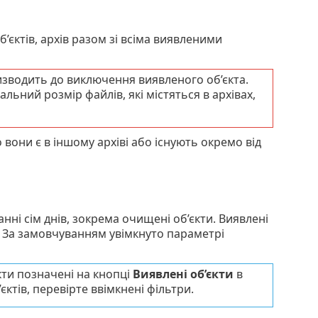
’єктів, архів разом зі всіма виявленими
ризводить до виключення виявленого об’єкта.
льний розмір файлів, які містяться в архівах,
 вони є в іншому архіві або існують окремо від
нні сім днів, зокрема очищені об’єкти. Виявлені
. За замовчуванням увімкнуто параметрі
кти позначені на кнопці
Виявлені об’єкти
в
ктів, перевірте ввімкнені фільтри.