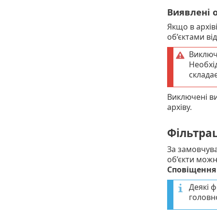
Виявлені о
Якщо в архів
об’єктами ві
Виключе
Необхід
складає
Виключені ви
архіву.
Фільтрац
За замовчува
об’єкти можн
Сповіщення
Деякі 
головно