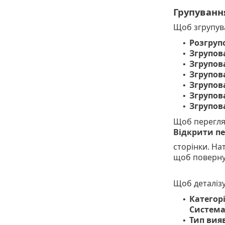
Групуванн
Щоб згрупува
Розгруп
•
Згрупов
•
Згрупова
•
Згрупов
•
Згрупов
•
Згрупов
•
Згрупов
•
Щоб переглян
Відкрити пе
сторінки. На
щоб повернут
Щоб деталізу
Категорі
•
Система
Тип вияв
•