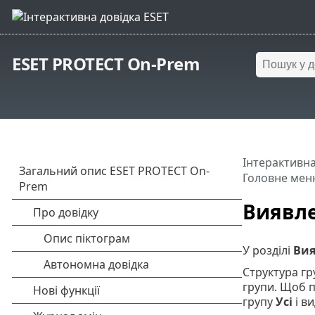
ESET PROTECT On-Prem
Інтерактивна
Головне мен
Виявле
У розділі
Вия
Структура гр
групи. Щоб п
групу
Усі
і в