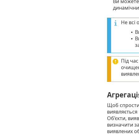
Ви можете
динамічних
Не всі 
В
•
В
•
з
Під ча
очищен
виявлен
Агрегаці
Щоб спростит
виявляється 
Об’єкти, вия
визначити за 
виявлених об