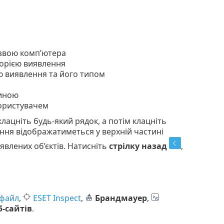
назвою комп’ютера
егорією виявлення
єю виявлення та його типом
чиною
користувачем
клацніть будь-який рядок, а потім клацніть
ення відображатиметься у верхній частині
явлених об’єктів. Натисніть
стрілку назад
,
 файл
,
ESET Inspect
,
Брандмауер
,
б-сайтів
.