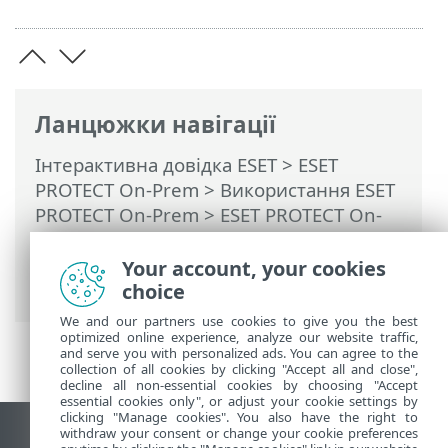
Ланцюжки навігації
Інтерактивна довідка ESET
>
ESET
PROTECT On-Prem
>
Використання ESET
PROTECT On-Prem
>
ESET PROTECT On-
Prem для постачальників керованих
послуг
>
Процес розгортання для MSP
>
Your account, your cookies
Локальне розгортання агента
choice
We and our partners use cookies to give you the best
optimized online experience, analyze our website traffic,
and serve you with personalized ads. You can agree to the
collection of all cookies by clicking "Accept all and close",
decline all non-essential cookies by choosing "Accept
essential cookies only", or adjust your cookie settings by
clicking "Manage cookies". You also have the right to
withdraw your consent or change your cookie preferences
Переглянути повну версію