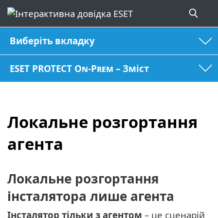
Виберіть вкладку
ESET PROTECT On-Prem – Зміст
Локальне розгортання
агента
Локальне розгортання
інсталятора лише агента
Інсталятор тільки з агентом
– це сценарій