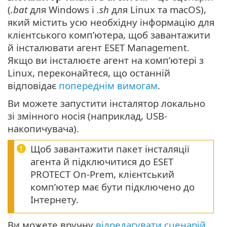
(
.bat
для Windows і
.sh
для Linux та macOS),
який містить усю необхідну інформацію для
клієнтського комп’ютера, щоб завантажити
й інсталювати агент ESET Management.
Якщо ви інсталюєте агент на комп’ютері з
Linux, переконайтеся, що останній
відповідає
попереднім вимогам
.
Ви можете запустити інсталятор локально
зі змінного носія (наприклад, USB-
накопичувача).
Щоб завантажити пакет інсталяції
агента й підключитися до ESET
PROTECT On-Prem, клієнтський
комп’ютер має бути підключено до
Інтернету.
Ви можете вручну
відредагувати сценарій
,